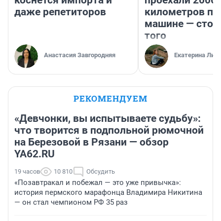
коснется импорта и
проехали 2000
даже репетиторов
километров по 
машине — стои
того
Анастасия Завгородняя
Екатерина Лит
РЕКОМЕНДУЕМ
«Девчонки, вы испытываете судьбу»:
что творится в подпольной рюмочной
на Березовой в Рязани — обзор
YA62.RU
19 часов
10 810
Обсудить
«Позавтракал и побежал — это уже привычка»:
история пермского марафонца Владимира Никитина
— он стал чемпионом РФ 35 раз