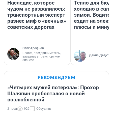
Наследие, которое
Тепло для бюд
чудом не развалилось:
холодно в сало
транспортный эксперт
зимой. Водител
разнес миф о «вечных»
ездит на элект
советских дорогах
плюсы и мину
Олег Арефьев
Блогер, предприниматель,
Денис Дедюхи
владелец в транспортном
бизнесе
РЕКОМЕНДУЕМ
«Четырех мужей потеряла»: Прохор
Шаляпин проболтался о новой
возлюбленной
2 часа
929
Обсудить