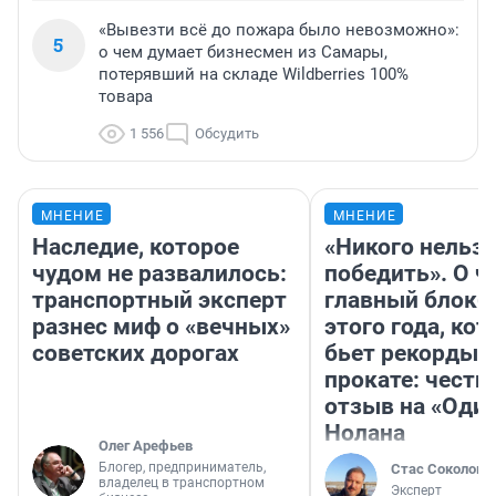
«Вывезти всё до пожара было невозможно»:
5
о чем думает бизнесмен из Самары,
потерявший на складе Wildberries 100%
товара
1 556
Обсудить
МНЕНИЕ
МНЕНИЕ
Наследие, которое
«Никого нельз
чудом не развалилось:
победить». О ч
транспортный эксперт
главный блокб
разнес миф о «вечных»
этого года, ко
советских дорогах
бьет рекорды 
прокате: честн
отзыв на «Оди
Нолана
Олег Арефьев
Блогер, предприниматель,
Стас Соколов
владелец в транспортном
Эксперт