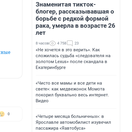
Знаменитая тикток-
блогер, рассказывавшая о
борьбе с редкой формой
рака, умерла в возрасте 26
лет
8 часов
4 758
23
«Не хочется в это верить». Как
нные
сложилась судьба «следователя на
золотом Lexus» после скандала в
Екатеринбурге
«Чисто все мамы и все дети на
свете»: как медвежонок Момота
покорил буквально весь интернет.
Видео
0
«Четыре месяца больничных»: в
Ярославле автомобилист изувечил
пассажира «Яавтобуса»