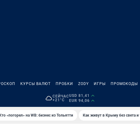
РОСКОП
КУРСЫ ВАЛЮТ
ПРОБКИ
ZODY
ИГРЫ
ПРОМОКОДЫ
USD 81,41
СЕЙЧАС
+21°C
EUR 94,06
Кто «погорел» на WB: бизнес из Тольятти
Как живут в Крыму без света и