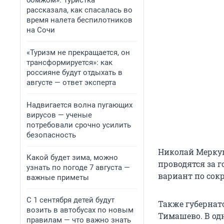
бомжом». Туристка
рассказала, как спасалась во
время налета беспилотников
на Сочи
«Туризм не прекращается, он
трансформируется»: как
россияне будут отдыхать в
августе — ответ эксперта
Надвигается волна пугающих
вирусов — ученые
потребовали срочно усилить
безопасность
Николай Меркуш
Какой будет зима, можно
проводятся за 
узнать по погоде 7 августа —
вариант по сок
важные приметы
С 1 сентября детей будут
Также губернато
возить в автобусах по новым
Тимашево. В од
правилам — что важно знать