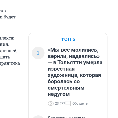
тов
и будет
лекса:
ТОП 5
ния.
«Мы все молились,
 крышей,
1
верили, надеялись»
ышать
— в Тольятти умерла
одрядчика
известная
художница, которая
боролась со
смертельным
недугом
23 477
Обсудить