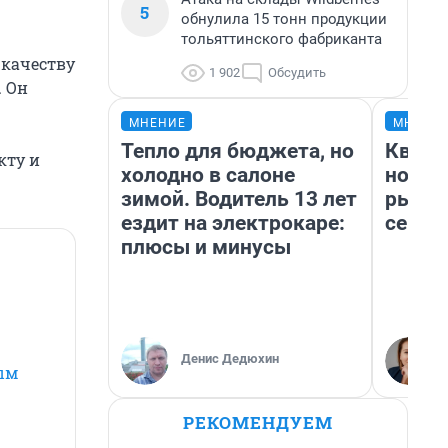
5
обнулила 15 тонн продукции
тольяттинского фабриканта
 качеству
1 902
Обсудить
 Он
МНЕНИЕ
МНЕНИ
Тепло для бюджета, но
Кварт
кту и
холодно в салоне
но де
зимой. Водитель 13 лет
рынок
ездит на электрокаре:
сейча
плюсы и минусы
Денис Дедюхин
ым
РЕКОМЕНДУЕМ