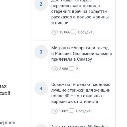
Две ягоды, которые
2
переписывают правила
старения: врач из Тольятти
рассказал о пользе малины
и вишни
13 066
Обсудить
Мигрантке запретили въезд
3
в Россию. Она сменила имя и
прилетела в Самару
3 958
2
Освежают и делают моложе:
нах
4
лучшие стрижки для женщин
 свой
после 40 — топ стильных
вариантов от стилиста
2 002
Обсудить
авершен
Атака на склады Wildberries