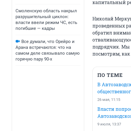
капитальный ре
Смоленскую область накрыл
разрушительный циклон:
Николай Меркуш
власти ввели режим ЧС, есть
проведенных ра
погибшие — кадры
обратил вниман
отваливающуюся
Все думали, что Орейро и
подрядчик. Мы 
Арана встречаются: что на
самом деле связывало самую
посмотрим, как
горячую пару 90-х
ПО ТЕМЕ
В Автозаводс
общественног
26 мая, 11:15
Власти попро
Автозаводско
9 июля, 13:37