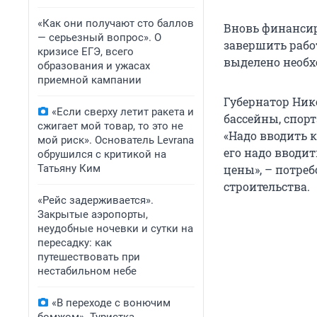
«Как они получают сто баллов
Вновь финансир
— серьезный вопрос». О
завершить работ
кризисе ЕГЭ, всего
выделено необх
образования и ужасах
приемной кампании
Губернатор Ник
«Если сверху летит ракета и
бассейны, спор
сжигает мой товар, то это не
«Надо вводить к
мой риск». Основатель Levrana
его надо вводит
обрушился с критикой на
Татьяну Ким
цены», – потре
строительства.
«Рейс задерживается».
Закрытые аэропорты,
неудобные ночевки и сутки на
пересадку: как
путешествовать при
нестабильном небе
«В переходе с вонючим