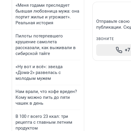
«Меня годами преследует
бывшая любовница мужа: она
портит жилье и угрожает».
Отправьте свою 
Реальная история
публикации. Сюд
Пилоты потерпевшего
ЗВОНИТЕ
крушение самолета
рассказали, как выживали в
+7
сибирской тайге
«Ну вот и всё»: звезда
«Дома-2» развелась с
молодым мужем
Нам врали, что кофе вреден?
Кому можно пить до пяти
чашек в день
В 100 г всего 23 ккал: три
рецепта с главным летним
продуктом