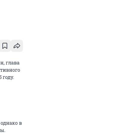
н, глава
ртивного
 году.
 однако в
ы.