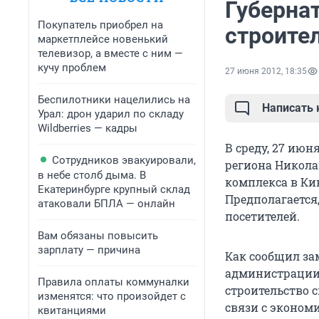
Губерна
Покупатель приобрел на
строите
маркетплейсе новенький
телевизор, а вместе с ним —
кучу проблем
27 июня 2012, 18:35
Беспилотники нацелились на
Написать
Урал: дрон ударил по складу
Wildberries — кадры
В среду, 27 июн
Сотрудников эвакуировали,
региона Никола
в небе столб дыма. В
комплекса в Кин
Екатеринбурге крупный склад
Предполагается
атаковали БПЛА — онлайн
посетителей.
Вам обязаны повысить
зарплату — причина
Как сообщил за
администрации 
Правила оплаты коммуналки
строительство с
изменятся: что произойдет с
связи с эконом
квитанциями