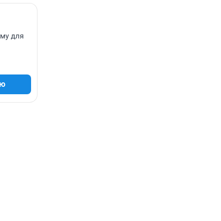
ему для
ию