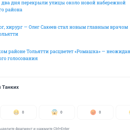
а два дня перекрыли улицы около новой набережной
го района
ог, хирург — Олег Сакеев стал новым главным врачом
ольятти
ком районе Тольятти расцветет «Ромашка» — неожида
ого голосования
 Танких
0
0
0
ыделите фрагмент и нажмите Ctrl+Enter