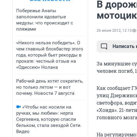
В дорож
Побережье Анапы
мотоцик
заполонили ядовитые
медузы: что происходит с
пляжами
26 июня 2012, 12:13
«Никого нельзя победить». О
Написать
чем главный блокбастер этого
года, который бьет рекорды в
прокате: честный отзыв на
За минувшие су
«Одиссею» Нолана
человек погиб, 
Рабочий день хотят сократить,
но только летом — и вот
Как сообщает Г
почему. Новости 7 августа
улиц Дзержинск
светофора, води
«Чтобы нас носили на
«Хонда». 21-ле
ручках, мы любим»: нерпа
головного мозга
Сергеевна, которую спасли
бельком, стала звездой Сети.
Видео
На регулируемо