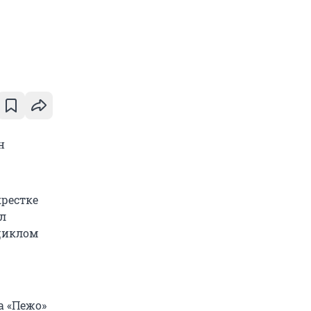
н
крестке
л
оциклом
а «Пежо»