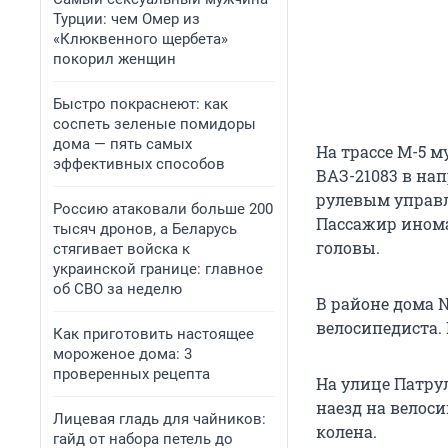
Турции: чем Омер из
«Клюквенного щербета»
покорил женщин
Быстро покраснеют: как
соспеть зеленые помидоры
дома — пять самых
На трассе М-5 м
эффективных способов
ВАЗ-21083 в нап
рулевым управле
Россию атаковали больше 200
Пассажир инома
тысяч дронов, а Беларусь
головы.
стягивает войска к
украинской границе: главное
об СВО за неделю
В районе дома №
велосипедиста.
Как приготовить настоящее
мороженое дома: 3
проверенных рецепта
На улице Патру
наезд на велос
Лицевая гладь для чайников:
колена.
гайд от набора петель до