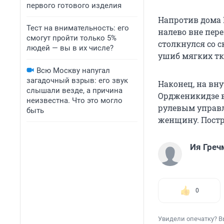
первого готового изделия
Напротив дома 
Тест на внимательность: его
налево вне пер
смогут пройти только 5%
столкнулся со с
людей — вы в их числе?
ушиб мягких тк
Всю Москву напугал
загадочный взрыв: его звук
Наконец, на вн
слышали везде, а причина
Ордженикидзе в
неизвестна. Что это могло
рулевым управл
быть
женщину. Постр
Ия Греч
0
Увидели опечатку? В