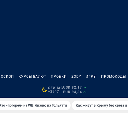
РОСКОП
КУРСЫ ВАЛЮТ
ПРОБКИ
ZODY
ИГРЫ
ПРОМОКОДЫ
USD 82,17
СЕЙЧАС
+29°C
EUR 94,84
Кто «погорел» на WB: бизнес из Тольятти
Как живут в Крыму без света и