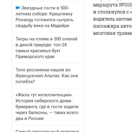
маршрута №310,
Звездные гости в 500-
и столкнулся с
летнем соборе: Криштиану
водитель автом
Роналду готовится сыграть
пассажира авто
свадьбу века на Мадейре
мозговая травма
Тигры на пляже и 300 оленей
в дикой природе: топ-24
самых красивых бухт
Приморского края
Тело россиянки нашли во
Французских Альпах. Как она
погибла?
«Жила тут интеллигенция».
История сибирского дома-
бумеранга, где в гости ходили
через балконы, — таких всего
два в России
Самый сексуальный мужчина