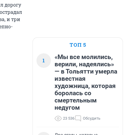
л дорогу
Пострадал
а, и три
епно-
ТОП 5
«Мы все молились,
1
верили, надеялись»
— в Тольятти умерла
известная
художница, которая
боролась со
смертельным
недугом
23 536
Обсудить