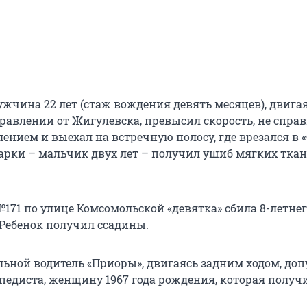
ужчина 22 лет (стаж вождения девять месяцев), двига
равлении от Жигулевска, превысил скорость, не справ
нием и выехал на встречную полосу, где врезался в «
рки – мальчик двух лет – получил ушиб мягких тка
171 по улице Комсомольской «девятка» сбила 8-летне
 Ребенок получил ссадины.
льной водитель «Приоры», двигаясь задним ходом, доп
ипедиста, женщину 1967 года рождения, которая получ