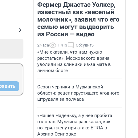
Фермер Джастас Уолкер,
известный как «веселый
молочник», заявил что его
семью могут выдворить
из России — видео
2 часа
1 413
Обсудить
«Мне сказали, что нам нужно
расстаться». Московского врача
уволили из клиники из-за мата в
личном блоге
равить
Сезон черники в Мурманской
области: рецепт хрустящего ягодного
штруделя за полчаса
«Нашел Наденьку, а у нее пробита
голова». Мужчина рассказал, как
потерял жену при атаке БПЛА в
Архипо-Осиповке