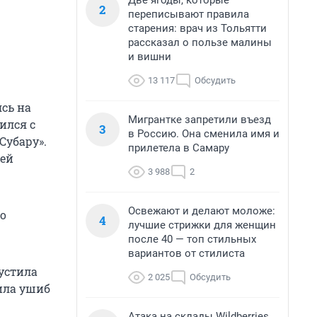
Две ягоды, которые
2
переписывают правила
старения: врач из Тольятти
рассказал о пользе малины
и вишни
13 117
Обсудить
ясь на
Мигрантке запретили въезд
ился с
3
в Россию. Она сменила имя и
Субару».
прилетела в Самару
ней
3 988
2
Освежают и делают моложе:
го
4
лучшие стрижки для женщин
после 40 — топ стильных
вариантов от стилиста
устила
2 025
Обсудить
ила ушиб
Атака на склады Wildberries