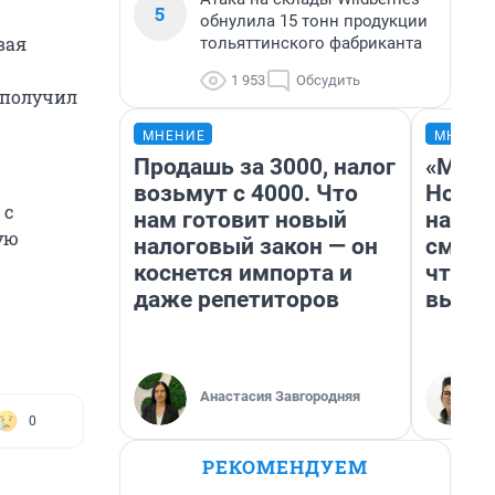
5
обнулила 15 тонн продукции
вая
тольяттинского фабриканта
1 953
Обсудить
 получил
МНЕНИЕ
МНЕНИ
Продашь за 3000, налог
«Мы в
возьмут с 4000. Что
Нолан
 с
нам готовит новый
настр
ую
налоговый закон — он
смотр
коснется импорта и
чтобы
даже репетиторов
выгля
Анастасия Завгородняя
0
РЕКОМЕНДУЕМ