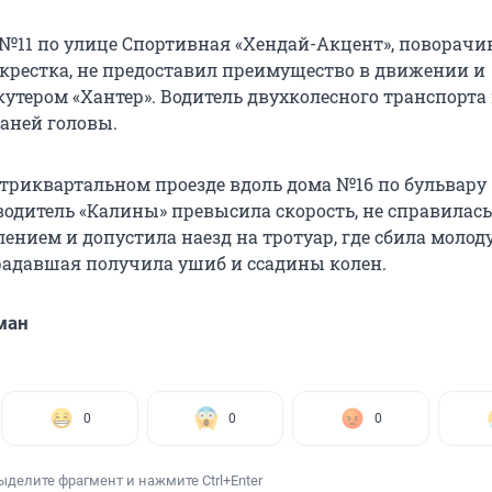
№11 по улице Спортивная «Хендай-Акцент», поворачи
екрестка, не предоставил преимущество в движении и
кутером «Хантер». Водитель двухколесного транспорта
аней головы.
утриквартальном проезде вдоль дома №16 по бульвару
одитель «Калины» превысила скорость, не справилась
ением и допустила наезд на тротуар, где сбила молод
адавшая получила ушиб и ссадины колен.
ман
0
0
0
ыделите фрагмент и нажмите Ctrl+Enter