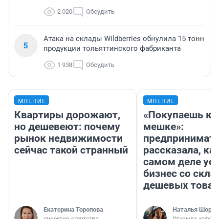
2 020
Обсудить
Атака на склады Wildberries обнулила 15 тонн
5
продукции тольяттинского фабриканта
1 938
Обсудить
МНЕНИЕ
МНЕНИЕ
Квартиры дорожают,
«Покупаешь ко
но дешевеют: почему
мешке»:
рынок недвижимости
предпринимат
сейчас такой странный
рассказала, как
самом деле ус
бизнес со скл
дешевых това
Екатерина Торопова
Наталья Шорох