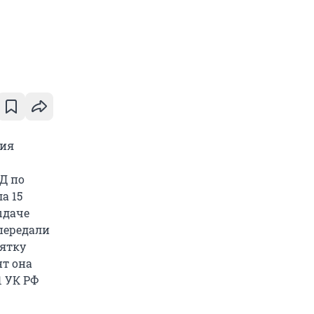
вия
Д по
а 15
ыдаче
передали
зятку
нт она
1 УК РФ