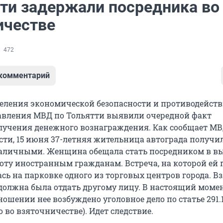
тти задержали посредника во
ичестве
472
 комментарий
еления экономической безопасности и противодейст
авления МВД по Тольятти выявили очередной факт
лучения денежного вознаграждения. Как сообщает МВ
сти, 15 июня 37-летняя жительница автограда получил
аличными. Женщина обещала стать посредником в в
боту иностранным гражданам. Встреча, на которой ей 
ась на парковке одного из торговых центров города. В
должна была отдать другому лицу. В настоящий моме
ношении нее возбуждено уголовное дело по статье 291.
 во взяточничестве). Идет следствие.