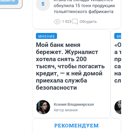
5
обнулила 15 тонн продукции
тольяттинского фабриканта
1 923
Обсудить
МНЕНИЕ
МНЕНИ
Мой банк меня
«Откр
бережет. Журналист
а там 
хотела снять 200
прикл
тысяч, чтобы погасить
самар
кредит, — к ней домой
на АЗ
приехала служба
слезы
безопасности
Ксения Владимирская
Автор мнения
РЕКОМЕНДУЕМ