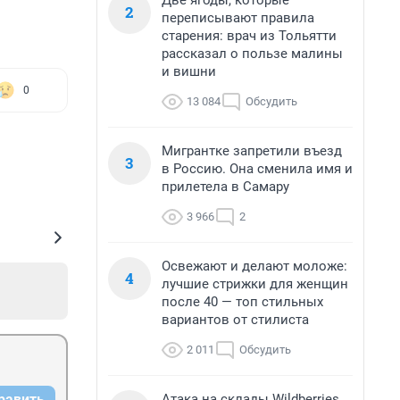
Две ягоды, которые
2
переписывают правила
старения: врач из Тольятти
рассказал о пользе малины
и вишни
0
13 084
Обсудить
Мигрантке запретили въезд
3
в Россию. Она сменила имя и
прилетела в Самару
3 966
2
Освежают и делают моложе:
4
лучшие стрижки для женщин
после 40 — топ стильных
вариантов от стилиста
2 011
Обсудить
Атака на склады Wildberries
равить