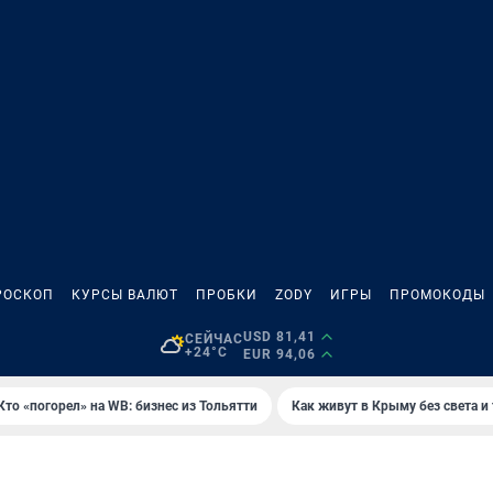
РОСКОП
КУРСЫ ВАЛЮТ
ПРОБКИ
ZODY
ИГРЫ
ПРОМОКОДЫ
USD 81,41
СЕЙЧАС
+24°C
EUR 94,06
Кто «погорел» на WB: бизнес из Тольятти
Как живут в Крыму без света и