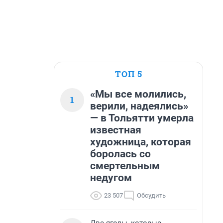
ТОП 5
«Мы все молились,
1
верили, надеялись»
— в Тольятти умерла
известная
художница, которая
боролась со
смертельным
недугом
23 507
Обсудить