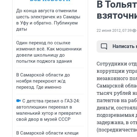
В Толья
До конца августа отменили
взяточн
шесть электричек из Самары
в Уфу и обратно. Публикуем
даты
22 июня 2012, 07:39
Один переход по ссылке
Написать
изменил всё. Как мошенники
довели школьницу до
попытки поджога здания
Сотрудники отд
коррупции упр
В Самарской области до
незаконного по
ноября перекроют ж/д
Самарской обла
переезд. Где именно
тысяч рублей н
патентов на ра
С детства грезил о ГАЗ-24:
автоплюшкин переехал в
деньги, состоял
маленький хутор и превратил
подозреваемая 
свой двор в музей СССР
задержана, в от
(посредничество
В Самарской области клещи