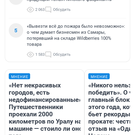
2 063
Обсудить
«Вывезти всё до пожара было невозможно»:
5
о чем думает бизнесмен из Самары,
потерявший на складе Wildberries 100%
товара
1 583
Обсудить
МНЕНИЕ
МНЕНИЕ
«Нет некрасивых
«Никого нельз
городов, есть
победить». О ч
недофинансированные».
главный блокб
Путешественники
этого года, ко
проехали 2000
бьет рекорды 
километров по Уралу на
прокате: честн
машине — стоило ли оно
отзыв на «Оди