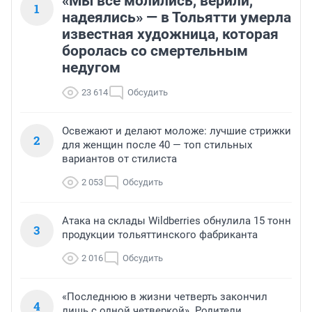
«Мы все молились, верили,
1
надеялись» — в Тольятти умерла
известная художница, которая
боролась со смертельным
недугом
23 614
Обсудить
Освежают и делают моложе: лучшие стрижки
2
для женщин после 40 — топ стильных
вариантов от стилиста
2 053
Обсудить
Атака на склады Wildberries обнулила 15 тонн
3
продукции тольяттинского фабриканта
2 016
Обсудить
«Последнюю в жизни четверть закончил
4
лишь с одной четверкой». Родители