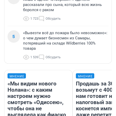
рассказали про сына, который всю жизнь
боролся с раком
1 723
Обсудить
«Вывезти всё до пожара было невозможно»:
5
о чем думает бизнесмен из Самары,
потерявший на складе Wildberries 100%
товара
1 539
Обсудить
МНЕНИЕ
МНЕНИЕ
«Мы видим нового
Продашь за 300
Нолана»: с каким
возьмут с 4000
настроем нужно
нам готовит н
смотреть «Одиссею»,
налоговый зако
чтобы она не
коснется импор
выглядела как фиаско
даже репетито