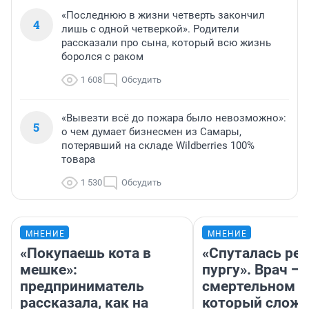
«Последнюю в жизни четверть закончил
4
лишь с одной четверкой». Родители
рассказали про сына, который всю жизнь
боролся с раком
1 608
Обсудить
«Вывезти всё до пожара было невозможно»:
5
о чем думает бизнесмен из Самары,
потерявший на складе Wildberries 100%
товара
1 530
Обсудить
МНЕНИЕ
МНЕНИЕ
«Покупаешь кота в
«Спуталась реч
мешке»:
пургу». Врач — 
предприниматель
смертельном д
рассказала, как на
который слож