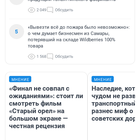
2 049
Обсудить
«Вывезти всё до пожара было невозможно»:
5
о чем думает бизнесмен из Самары,
потерявший на складе Wildberries 100%
товара
1 568
Обсудить
МНЕНИЕ
МНЕНИЕ
«Финал не совпал с
Наследие, кото
ожиданиями»: стоит ли
чудом не разва
смотреть фильм
транспортный 
«Старый орел» на
разнес миф о 
большом экране —
советских доро
честная рецензия