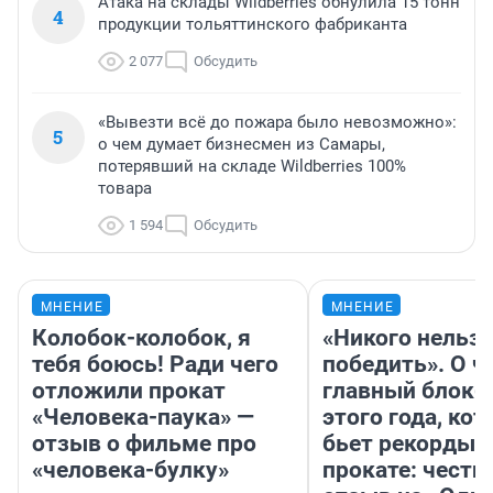
Атака на склады Wildberries обнулила 15 тонн
4
продукции тольяттинского фабриканта
2 077
Обсудить
«Вывезти всё до пожара было невозможно»:
5
о чем думает бизнесмен из Самары,
потерявший на складе Wildberries 100%
товара
1 594
Обсудить
МНЕНИЕ
МНЕНИЕ
Колобок-колобок, я
«Никого нельз
тебя боюсь! Ради чего
победить». О ч
отложили прокат
главный блокб
«Человека-паука» —
этого года, ко
отзыв о фильме про
бьет рекорды 
«человека-булку»
прокате: честн