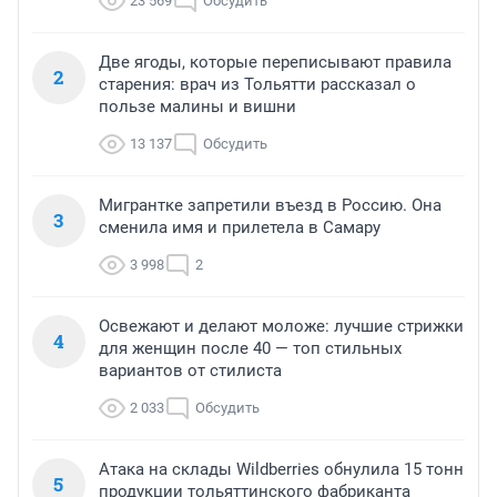
23 569
Обсудить
Две ягоды, которые переписывают правила
2
старения: врач из Тольятти рассказал о
пользе малины и вишни
13 137
Обсудить
Мигрантке запретили въезд в Россию. Она
3
сменила имя и прилетела в Самару
3 998
2
Освежают и делают моложе: лучшие стрижки
4
для женщин после 40 — топ стильных
вариантов от стилиста
2 033
Обсудить
Атака на склады Wildberries обнулила 15 тонн
5
продукции тольяттинского фабриканта