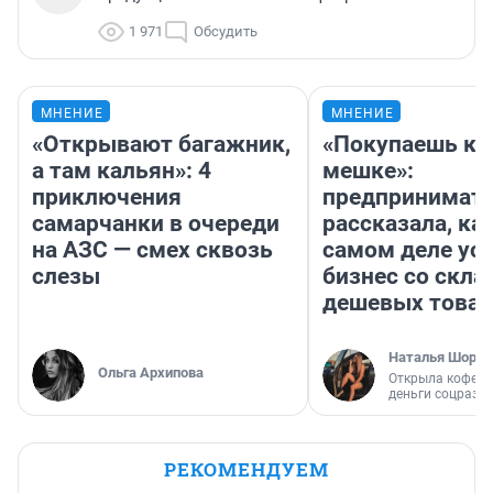
1 971
Обсудить
МНЕНИЕ
МНЕНИЕ
«Открывают багажник,
«Покупаешь ко
а там кальян»: 4
мешке»:
приключения
предпринимат
самарчанки в очереди
рассказала, как
на АЗС — смех сквозь
самом деле ус
слезы
бизнес со скл
дешевых това
Наталья Шорох
Ольга Архипова
Открыла кофейн
деньги соцразв
РЕКОМЕНДУЕМ