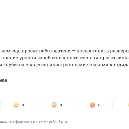
о чем еще просят работодатели – предоставить развер
 анализ уровня заработных плат, степени профессион
и глубины владения иностранными языками кандида
ман
0
0
0
ыделите фрагмент и нажмите Ctrl+Enter