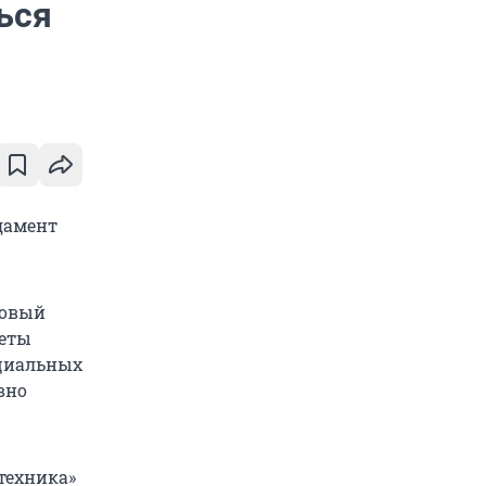
ься
дамент
ровый
кеты
циальных
вно
техника»