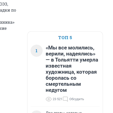
ОЭЗ,
адки по
ехника»
чие
ТОП 5
«Мы все молились,
1
верили, надеялись»
— в Тольятти умерла
известная
художница, которая
боролась со
смертельным
недугом
23 521
Обсудить