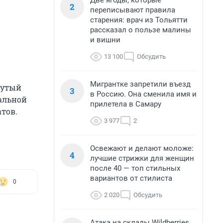
Две ягоды, которые
2
переписывают правила
старения: врач из Тольятти
рассказал о пользе малины
и вишни
13 100
Обсудить
Мигрантке запретили въезд
нутый
3
в Россию. Она сменила имя и
альной
прилетела в Самару
тов.
3 977
2
Освежают и делают моложе:
4
лучшие стрижки для женщин
после 40 — топ стильных
вариантов от стилиста
0
2 020
Обсудить
Атака на склады Wildberries