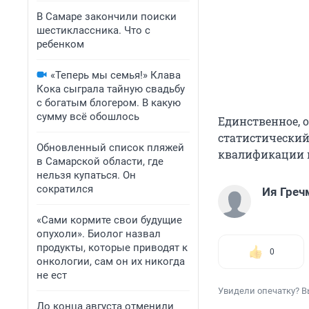
В Самаре закончили поиски
шестиклассника. Что с
ребенком
«Теперь мы семья!» Клава
Кока сыграла тайную свадьбу
с богатым блогером. В какую
сумму всё обошлось
Единственное, 
статистический
Обновленный список пляжей
квалификации 
в Самарской области, где
нельзя купаться. Он
сократился
Ия Греч
«Сами кормите свои будущие
опухоли». Биолог назвал
продукты, которые приводят к
0
онкологии, сам он их никогда
не ест
Увидели опечатку? В
До конца августа отменили