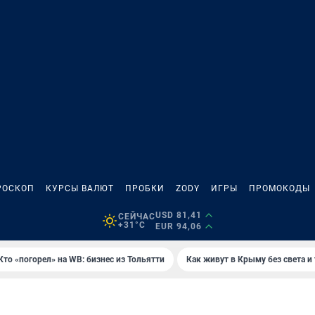
РОСКОП
КУРСЫ ВАЛЮТ
ПРОБКИ
ZODY
ИГРЫ
ПРОМОКОДЫ
USD 81,41
СЕЙЧАС
+31°C
EUR 94,06
Кто «погорел» на WB: бизнес из Тольятти
Как живут в Крыму без света и