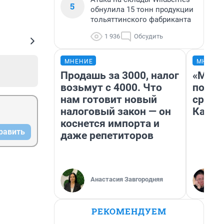
5
обнулила 15 тонн продукции
тольяттинского фабриканта
1 936
Обсудить
МНЕНИЕ
МНЕНИ
Продашь за 3000, налог
«Маши
возьмут с 4000. Что
полет
нам готовит новый
сравн
налоговый закон — он
Казах
коснется импорта и
равить
даже репетиторов
Анастасия Завгородняя
РЕКОМЕНДУЕМ