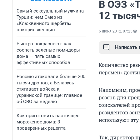
В ОЭЗ «
Самый сексуальный мужчина
12 тыся
Турции: чем Омер из
«Клюквенного щербета»
покорил женщин
6 июня 2012, 07:25
Быстро покраснеют: как
Написать
соспеть зеленые помидоры
дома — пять самых
эффективных способов
Количество рез
перемен» достиг
Россию атаковали больше 200
тысяч дронов, а Беларусь
стягивает войска к
Напомним, проек
украинской границе: главное
резерв для пре
об СВО за неделю
соискателей п
резидентов зон
Как приготовить настоящее
используют эту
мороженое дома: 3
проверенных рецепта
Так, директор 