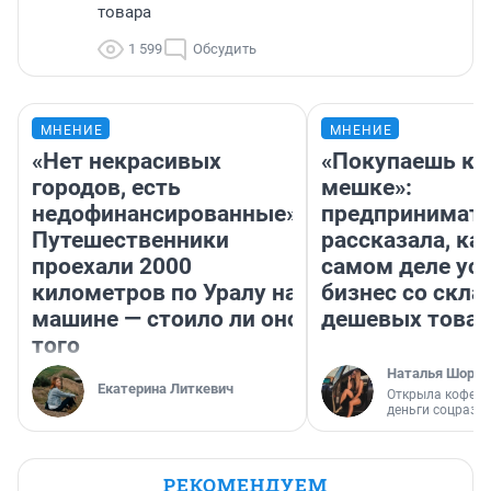
товара
1 599
Обсудить
МНЕНИЕ
МНЕНИЕ
«Нет некрасивых
«Покупаешь ко
городов, есть
мешке»:
недофинансированные».
предпринимат
Путешественники
рассказала, как
проехали 2000
самом деле ус
километров по Уралу на
бизнес со скл
машине — стоило ли оно
дешевых това
того
Наталья Шорох
Екатерина Литкевич
Открыла кофейн
деньги соцразв
РЕКОМЕНДУЕМ