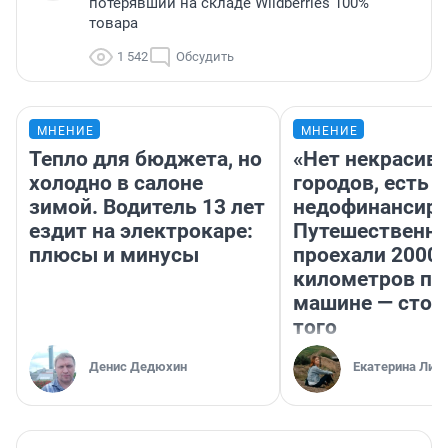
потерявший на складе Wildberries 100%
товара
1 542
Обсудить
МНЕНИЕ
МНЕНИЕ
Тепло для бюджета, но
«Нет некрасив
холодно в салоне
городов, есть
зимой. Водитель 13 лет
недофинансиро
ездит на электрокаре:
Путешественн
плюсы и минусы
проехали 2000
километров по 
машине — стои
того
Денис Дедюхин
Екатерина Лит