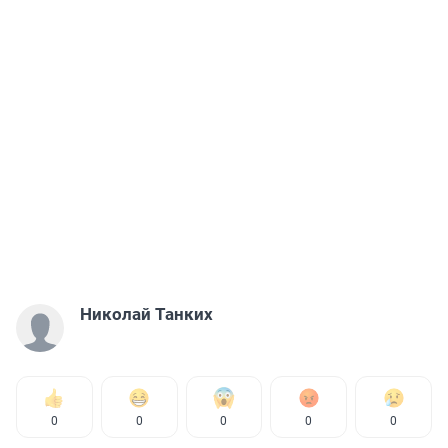
Николай Танких
0
0
0
0
0