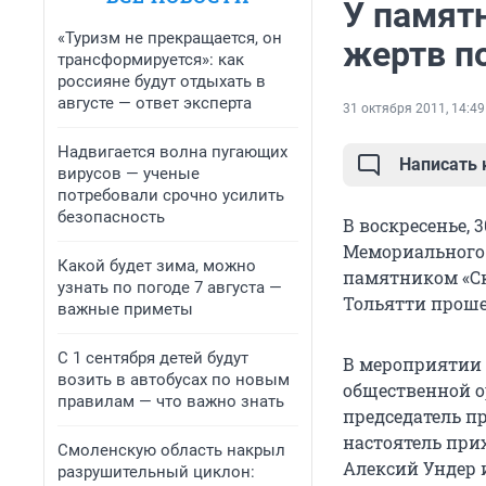
У памят
«Туризм не прекращается, он
жертв п
трансформируется»: как
россияне будут отдыхать в
августе — ответ эксперта
31 октября 2011, 14:49
Надвигается волна пугающих
Написать
вирусов — ученые
потребовали срочно усилить
безопасность
В воскресенье, 
Мемориального 
Какой будет зима, можно
памятником «Ск
узнать по погоде 7 августа —
Тольятти проше
важные приметы
С 1 сентября детей будут
В мероприятии 
возить в автобусах по новым
общественной о
правилам — что важно знать
председатель п
настоятель при
Смоленскую область накрыл
Алексий Ундер 
разрушительный циклон: