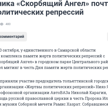
ника «Скорбящий Ангел» поч
олитических репрессий
480
 комментарий
30 октября, у единственного в Самарской области
комплекса памяти жертв политических репрессий с
орбящий Ангел» в городском парке Центрального ра
л митинг в честь Дня памяти жертв политических ре
приняли участие председатель тольяттинской городс
рганизации «Жертвы политических репрессий» Нияз 
рофсоюзной организации АвтоВАЗа Николай Карагин,
хода русской православной церкви в честь Пророка И
и муазин Соборной мечети Рамис Хазрат. Собравшиес