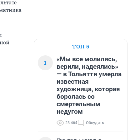
льтате
амятника
и
нной
ТОП 5
«Мы все молились,
1
верили, надеялись»
— в Тольятти умерла
известная
художница, которая
боролась со
смертельным
недугом
23 464
Обсудить