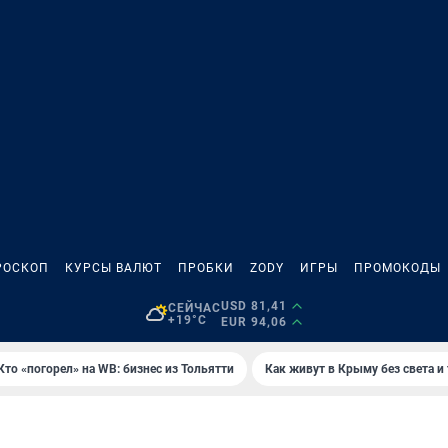
РОСКОП
КУРСЫ ВАЛЮТ
ПРОБКИ
ZODY
ИГРЫ
ПРОМОКОДЫ
USD 81,41
СЕЙЧАС
+19°C
EUR 94,06
Кто «погорел» на WB: бизнес из Тольятти
Как живут в Крыму без света и