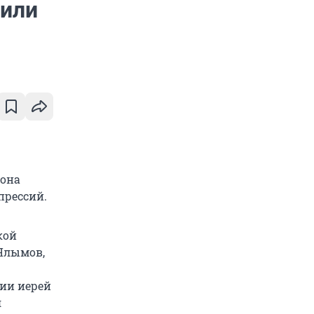
тили
йона
прессий.
кой
Ялымов,
лии иерей
я