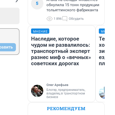
5
обнулила 15 тонн продукции
тольяттинского фабриканта
1 896
Обсудить
МНЕНИЕ
МНЕНИ
Наследие, которое
Тепло
чудом не развалилось:
холод
равить
транспортный эксперт
зимой
разнес миф о «вечных»
ездит
советских дорогах
плюсы
Олег Арефьев
Блогер, предприниматель,
владелец в транспортном
бизнесе
РЕКОМЕНДУЕМ