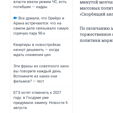
минутой молчан
власти ввели режим ЧС, есть
погибшие — кадры
массовых полит
«Скорбящий анг
Все думали, что Орейро и
Арана встречаются: что на
По окончанию м
самом деле связывало самую
горячую пару 90-х
торжественное 
политики мэри
Квартиры в новостройках
начнут дешеветь — когда
ждать снижения цен
Эти фразы из советского кино
вы говорите каждый день.
Вспомните из каких они
фильмов? — тест
ЕГЭ хотят отменить к 2027
году: в Госдуме уже
придумали замену. Новости 6
августа