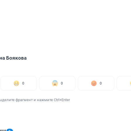
на Боякова
0
0
0
ыделите фрагмент и нажмите Ctrl+Enter