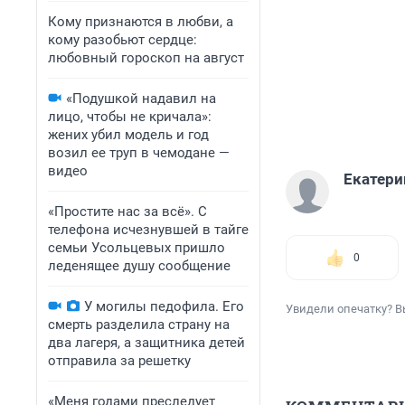
Кому признаются в любви, а
кому разобьют сердце:
любовный гороскоп на август
«Подушкой надавил на
лицо, чтобы не кричала»:
жених убил модель и год
возил ее труп в чемодане —
видео
Екатери
«Простите нас за всё». С
телефона исчезнувшей в тайге
семьи Усольцевых пришло
0
леденящее душу сообщение
У могилы педофила. Его
Увидели опечатку? В
смерть разделила страну на
два лагеря, а защитника детей
отправила за решетку
«Меня годами преследует