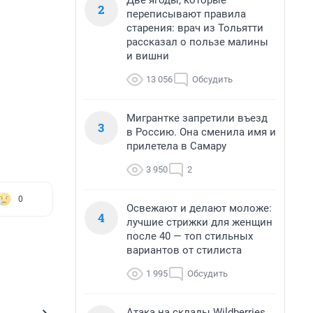
Две ягоды, которые
2
переписывают правила
старения: врач из Тольятти
рассказал о пользе малины
и вишни
13 056
Обсудить
Мигрантке запретили въезд
3
в Россию. Она сменила имя и
прилетела в Самару
3 950
2
0
Освежают и делают моложе:
4
лучшие стрижки для женщин
после 40 — топ стильных
вариантов от стилиста
1 995
Обсудить
Атака на склады Wildberries