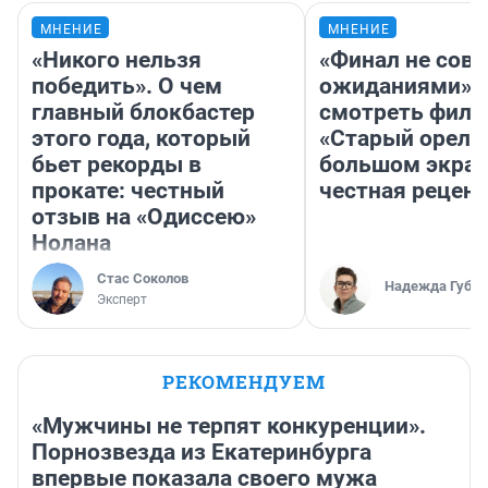
МНЕНИЕ
МНЕНИЕ
«Никого нельзя
«Финал не совп
победить». О чем
ожиданиями»: 
главный блокбастер
смотреть фил
этого года, который
«Старый орел» 
бьет рекорды в
большом экран
прокате: честный
честная рецен
отзыв на «Одиссею»
Нолана
Стас Соколов
Надежда Губар
Эксперт
РЕКОМЕНДУЕМ
«Мужчины не терпят конкуренции».
Порнозвезда из Екатеринбурга
впервые показала своего мужа