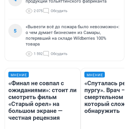
продукции тольяттинского фабриканта
2 075
Обсудить
«Вывезти всё до пожара было невозможно»:
5
о чем думает бизнесмен из Самары,
потерявший на складе Wildberries 100%
товара
1 592
Обсудить
МНЕНИЕ
МНЕНИЕ
«Финал не совпал с
«Спуталась реч
ожиданиями»: стоит ли
пургу». Врач — 
смотреть фильм
смертельном д
«Старый орел» на
который слож
большом экране —
обнаружить
честная рецензия