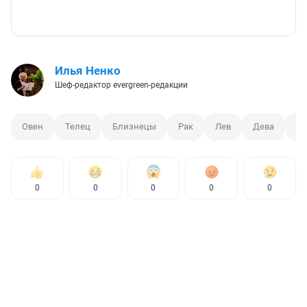
Илья Ненко
Шеф-редактор evergreen-редакции
Овен
Телец
Близнецы
Рак
Лев
Дева
Ве
0
0
0
0
0