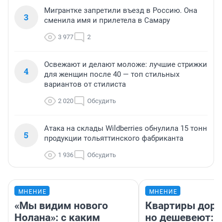
Мигрантке запретили въезд в Россию. Она
3
сменила имя и прилетела в Самару
3 977
2
Освежают и делают моложе: лучшие стрижки
4
для женщин после 40 — топ стильных
вариантов от стилиста
2 020
Обсудить
Атака на склады Wildberries обнулила 15 тонн
5
продукции тольяттинского фабриканта
1 936
Обсудить
МНЕНИЕ
МНЕНИЕ
«Мы видим нового
Квартиры дор
Нолана»: с каким
но дешевеют: 