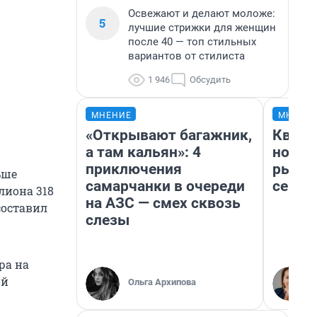
Освежают и делают моложе:
5
лучшие стрижки для женщин
после 40 — топ стильных
вариантов от стилиста
1 946
Обсудить
МНЕНИЕ
МНЕНИ
«Открывают багажник,
Кварт
а там кальян»: 4
но де
приключения
рынок
ьше
самарчанки в очереди
сейча
лиона 318
на АЗС — смех сквозь
составил
слезы
ра на
ой
Ольга Архипова