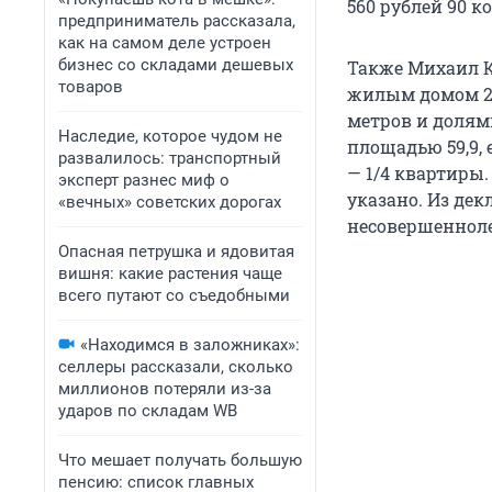
560 рублей 90 к
предприниматель рассказала,
как на самом деле устроен
бизнес со складами дешевых
Также Михаил К
товаров
жилым домом 28
метров и долям
Наследие, которое чудом не
площадью 59,9, 
развалилось: транспортный
— 1/4 квартиры.
эксперт разнес миф о
указано. Из дек
«вечных» советских дорогах
несовершенноле
Опасная петрушка и ядовитая
вишня: какие растения чаще
всего путают со съедобными
«Находимся в заложниках»:
селлеры рассказали, сколько
миллионов потеряли из-за
ударов по складам WB
Что мешает получать большую
пенсию: список главных