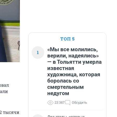
ТОП 5
«Мы все молились,
1
верили, надеялись»
— в Тольятти умерла
известная
художница, которая
боролась со
овал
смертельным
зали
недугом
23 387
Обсудить
22 тысячи