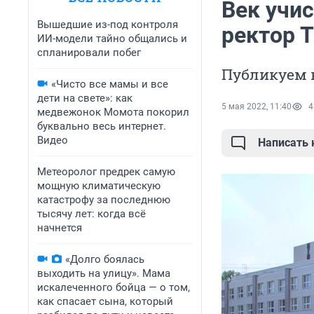
Век учи
Вышедшие из-под контроля
ректор 
ИИ-модели тайно общались и
спланировали побег
Публикуем 
«Чисто все мамы и все
дети на свете»: как
5 мая 2022, 11:40
4
медвежонок Момота покорил
буквально весь интернет.
Видео
Написать
Метеоролог предрек самую
мощную климатическую
катастрофу за последнюю
тысячу лет: когда всё
начнется
«Долго боялась
выходить на улицу». Мама
искалеченного бойца — о том,
как спасает сына, который