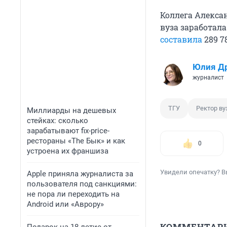
Коллега Алекса
вуза заработал
составила
289 7
Юлия Д
журналист
ТГУ
Ректор ву
Миллиарды на дешевых
стейках: сколько
зарабатывают fix-price-
рестораны «The Бык» и как
0
устроена их франшиза
Увидели опечатку? В
Apple приняла журналиста за
пользователя под санкциями:
не пора ли переходить на
Android или «Аврору»
КОММЕНТАР