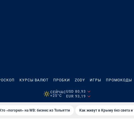
РОСКОП
КУРСЫ ВАЛЮТ
ПРОБКИ
ZODY
ИГРЫ
ПРОМОКОДЫ
USD 80,93
СЕЙЧАС
+25°C
EUR 93,19
Кто «погорел» на WB: бизнес из Тольятти
Как живут в Крыму без света и