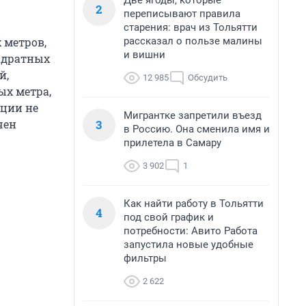
Две ягоды, которые
2
переписывают правила
старения: врач из Тольятти
рассказал о пользе малины
 метров,
и вишни
адратных
й,
12 985
Обсудить
ых метра,
ации не
Мигрантке запретили въезд
3
чен
в Россию. Она сменила имя и
прилетела в Самару
3 902
1
Как найти работу в Тольятти
4
под свой график и
потребности: Авито Работа
запустила новые удобные
фильтры
2 622