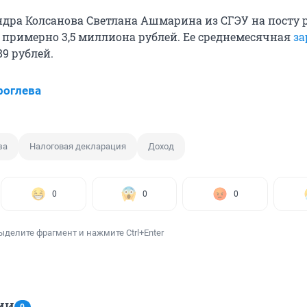
ндра Колсанова Светлана Ашмарина из СГЭУ на посту 
а примерно 3,5 миллиона рублей. Ее среднемесячная
за
89 рублей.
роглева
за
Налоговая декларация
Доход
0
0
0
ыделите фрагмент и нажмите Ctrl+Enter
ИИ