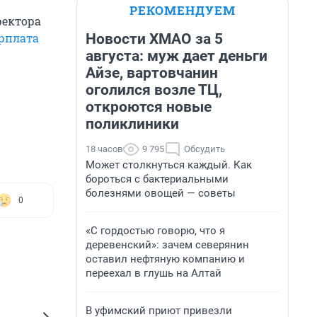
РЕКОМЕНДУЕМ
ректора
Новости ХМАО за 5
рплата
августа: муж дает деньги
Айзе, вартовчанин
оголился возле ТЦ,
откроются новые
поликлиники
18 часов
9 795
Обсудить
Может столкнуться каждый. Как
бороться с бактериальными
болезнями овощей — советы
0
«С гордостью говорю, что я
деревенский»: зачем северянин
оставил нефтяную компанию и
переехал в глушь на Алтай
В уфимский приют привезли