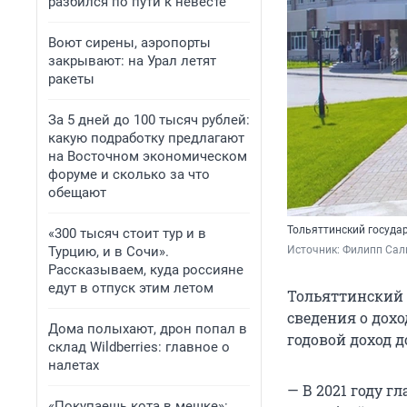
разбился по пути к невесте
Воют сирены, аэропорты
закрывают: на Урал летят
ракеты
За 5 дней до 100 тысяч рублей:
какую подработку предлагают
на Восточном экономическом
форуме и сколько за что
обещают
Тольяттинский госуда
«300 тысяч стоит тур и в
Турцию, и в Сочи».
Источник: 
Филипп Салп
Рассказываем, куда россияне
едут в отпуск этим летом
Тольяттинский
сведения о дох
Дома полыхают, дрон попал в
годовой доход 
склад Wildberries: главное о
налетах
— В 2021 году г
«Покупаешь кота в мешке»: