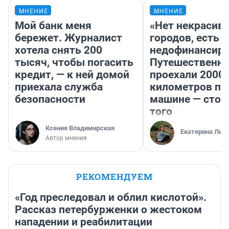
МНЕНИЕ
МНЕНИЕ
Мой банк меня
«Нет некрасив
бережет. Журналист
городов, есть
хотела снять 200
недофинансиро
тысяч, чтобы погасить
Путешественн
кредит, — к ней домой
проехали 2000
приехала служба
километров по 
безопасности
машине — стои
того
Ксения Владимирская
Екатерина Лит
Автор мнения
РЕКОМЕНДУЕМ
«Год преследовал и облил кислотой».
Рассказ петербурженки о жестоком
нападении и реабилитации