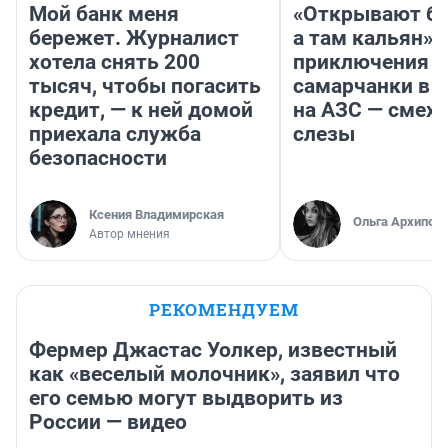
Мой банк меня
«Открывают ба
бережет. Журналист
а там кальян»: 
хотела снять 200
приключения
тысяч, чтобы погасить
самарчанки в 
кредит, — к ней домой
на АЗС — смех 
приехала служба
слезы
безопасности
Ксения Владимирская
Ольга Архипов
Автор мнения
РЕКОМЕНДУЕМ
Фермер Джастас Уолкер, известный
как «веселый молочник», заявил что
его семью могут выдворить из
России — видео