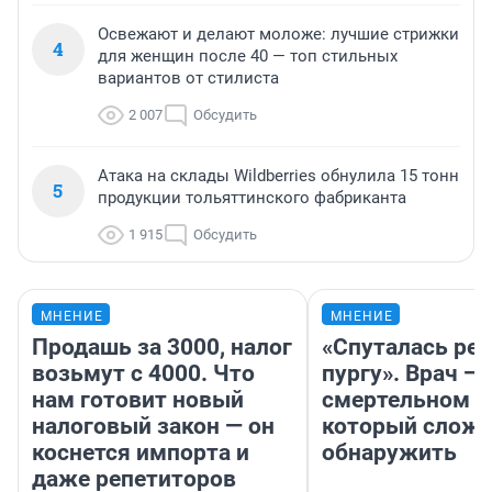
Освежают и делают моложе: лучшие стрижки
4
для женщин после 40 — топ стильных
вариантов от стилиста
2 007
Обсудить
Атака на склады Wildberries обнулила 15 тонн
5
продукции тольяттинского фабриканта
1 915
Обсудить
МНЕНИЕ
МНЕНИЕ
Продашь за 3000, налог
«Спуталась реч
возьмут с 4000. Что
пургу». Врач — 
нам готовит новый
смертельном д
налоговый закон — он
который слож
коснется импорта и
обнаружить
даже репетиторов