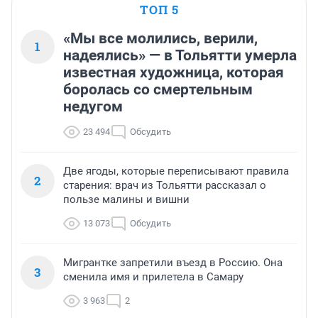
ТОП 5
«Мы все молились, верили,
1
надеялись» — в Тольятти умерла
известная художница, которая
боролась со смертельным
недугом
23 494
Обсудить
Две ягоды, которые переписывают правила
2
старения: врач из Тольятти рассказал о
пользе малины и вишни
13 073
Обсудить
Мигрантке запретили въезд в Россию. Она
3
сменила имя и прилетела в Самару
3 963
2