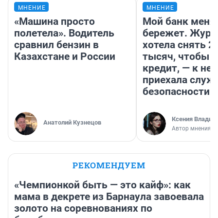
МНЕНИЕ
МНЕНИЕ
«Машина просто
Мой банк меня
полетела». Водитель
бережет. Журн
сравнил бензин в
хотела снять 2
Казахстане и России
тысяч, чтобы п
кредит, — к не
приехала служ
безопасности
Ксения Владим
Анатолий Кузнецов
Автор мнения
РЕКОМЕНДУЕМ
«Чемпионкой быть — это кайф»: как
мама в декрете из Барнаула завоевала
золото на соревнованиях по