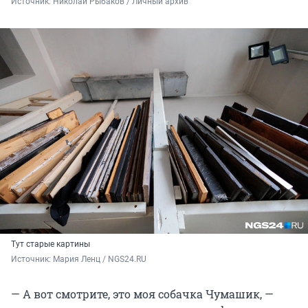
Источник: 
Николай Рыбаков / Личный архив 
Тут старые картины
Источник: 
Мария Ленц / NGS24.RU
— А вот смотрите, это моя собачка Чумашик, —