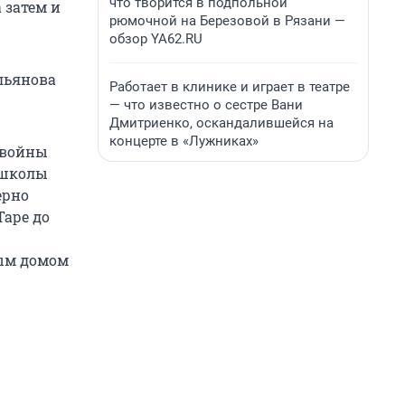
что творится в подпольной
 затем и
рюмочной на Березовой в Рязани —
обзор YA62.RU
Ульянова
Работает в клинике и играет в театре
— что известно о сестре Вани
Дмитриенко, оскандалившейся на
концерте в «Лужниках»
 войны
цшколы
ерно
Таре до
ным домом