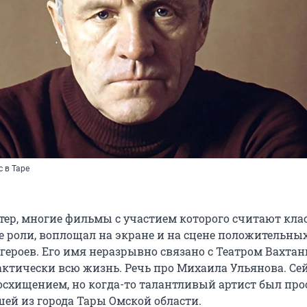
 в Таре
ер, многие фильмы с участием которого считают кла
е роли, воплощал на экране и на сцене положительны
ероев. Его имя неразрывно связано с Театром Вахтанг
актически всю жизнь. Речь про Михаила Ульянова. Сей
восхищением, но когда-то талантливый артист был пр
й из города Тары Омской области.