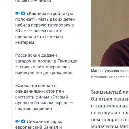
объекты — видео
«Как тебя в гроб такую
положат?» Мать двоих детей
набила первую татуировку в
50 лет — зачем она это
сделала и что отвечает
хейтерам
Российский диджей
загадочно пропал в Таиланде
— связь с ним прервалась
Михаил Ульянов вырос
накануне его дня рождения
Источник: 
Taragorod.ru
«Финал не совпал с
ожиданиями»: стоит ли
Знаменитый акт
смотреть фильм «Старый
Он играл разны
орел» на большом экране —
отрицательных г
честная рецензия
он и служил пр
нем говорят с 
Лимонные сады,
мальчиком Мише
европейский Байкал и