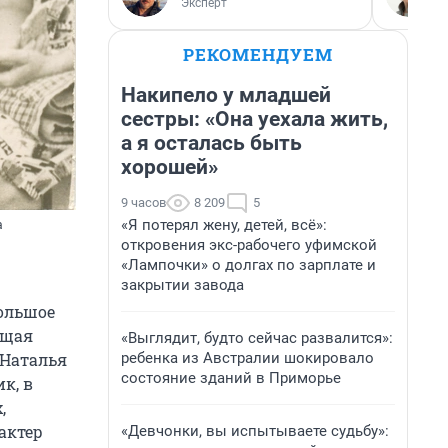
Эксперт
РЕКОМЕНДУЕМ
Накипело у младшей
сестры: «Она уехала жить,
а я осталась быть
хорошей»
9 часов
8 209
5
«Я потерял жену, детей, всё»:
а
откровения экс-рабочего уфимской
«Лампочки» о долгах по зарплате и
закрытии завода
большое
ющая
«Выглядит, будто сейчас развалится»:
ребенка из Австралии шокировало
 Наталья
состояние зданий в Приморье
к, в
,
актер
«Девчонки, вы испытываете судьбу»: