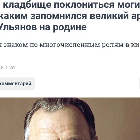
а кладбище поклониться мог
 каким запомнился великий а
Ульянов на родине
н знаком по многочисленным ролям в ки
1 451
 комментарий