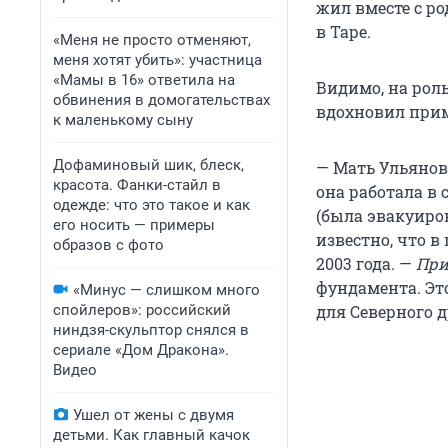
жил вместе с ро
в Таре.
«Меня не просто отменяют,
меня хотят убить»: участница
«Мамы в 16» ответила на
Видимо, на роль
обвинения в домогательствах
вдохновил прим
к маленькому сыну
Дофаминовый шик, блеск,
— Мать Ульянов
красота. Фанки-стайл в
она работала в
одежде: что это такое и как
(была эвакуиров
его носить — примеры
известно, что в
образов с фото
2003 года. —
При
фундамента. Эт
«Минус — слишком много
спойлеров»: российский
для Северного 
ниндзя-скульптор снялся в
сериале «Дом Дракона».
Видео
Ушел от жены с двумя
детьми. Как главный качок