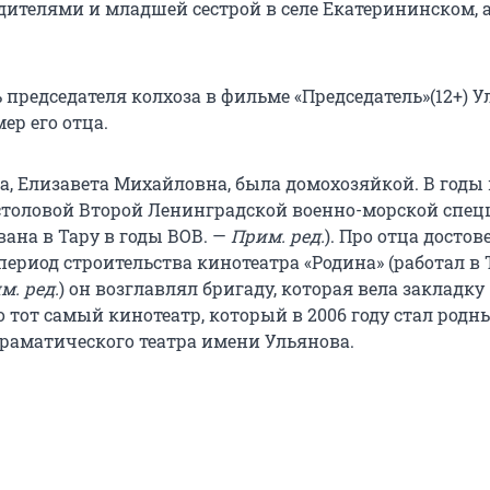
дителями и младшей сестрой в селе Екатерининском, а
 председателя колхоза в фильме «Председатель»(12+) 
ер его отца.
а, Елизавета Михайловна, была домохозяйкой. В годы
 столовой Второй Ленинградской военно-морской спе
ана в Тару в годы ВОВ. —
Прим. ред.
). Про отца достов
 период строительства кинотеатра «Родина» (работал в 
м. ред.
) он возглавлял бригаду, которая вела закладку
о тот самый кинотеатр, который в 2006 году стал род
драматического театра имени Ульянова.