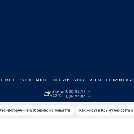
РОСКОП
КУРСЫ ВАЛЮТ
ПРОБКИ
ZODY
ИГРЫ
ПРОМОКОДЫ
USD 82,17
СЕЙЧАС
+22°C
EUR 94,84
Кто «погорел» на WB: бизнес из Тольятти
Как живут в Крыму без света и
И