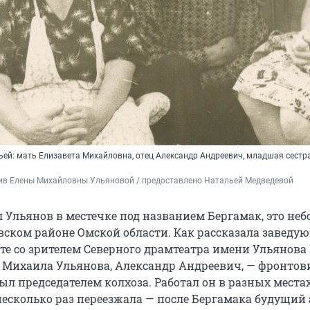
ьей: мать Елизавета Михайловна, отец Александр Андреевич, младшая сестр
ив Елены Михайловны Ульяновой / предоставлено Натальей Медведевой
 Ульянов в местечке под названием Бергамак, это не
вском районе Омской области. Как рассказала заведу
оте со зрителем Северного драмтеатра имени Ульянова
ц Михаила Ульянова, Александр Андреевич, — фронтови
л председателем колхоза. Работал он в разных местах
несколько раз переезжала — после Бергамака будущий 