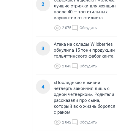
Освежают и делают моложе:
2
лучшие стрижки для женщин
после 40 — топ стильных
вариантов от стилиста
2 075
Обсудить
Атака на склады Wildberries
3
обнулила 15 тонн продукции
тольяттинского фабриканта
2 043
Обсудить
«Последнюю в жизни
4
четверть закончил лишь с
одной четверкой». Родители
рассказали про сына,
который всю жизнь боролся
с раком
2 042
Обсудить