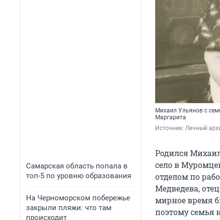
Михаил Ульянов с сем
Маргарита
Источник: 
Личный арх
Родился Михаил
село в Муромце
Самарская область попала в
топ-5 по уровню образования
отделом по раб
Медведева, оте
На Черноморском побережье
мирное время бы
закрыли пляжи: что там
поэтому семья 
происходит