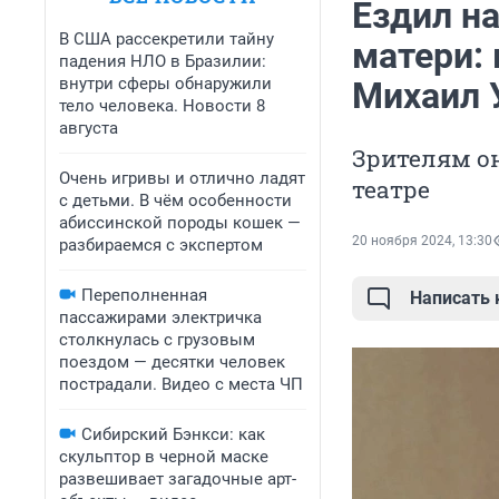
Ездил н
В США рассекретили тайну
матери:
падения НЛО в Бразилии:
внутри сферы обнаружили
Михаил 
тело человека. Новости 8
августа
Зрителям о
Очень игривы и отлично ладят
театре
с детьми. В чём особенности
абиссинской породы кошек —
20 ноября 2024, 13:30
разбираемся с экспертом
Переполненная
Написать
пассажирами электричка
столкнулась с грузовым
поездом — десятки человек
пострадали. Видео с места ЧП
Сибирский Бэнкси: как
скульптор в черной маске
развешивает загадочные арт-