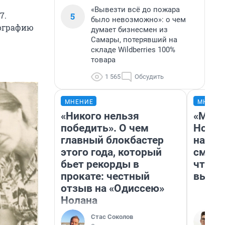
«Вывезти всё до пожара
7.
5
было невозможно»: о чем
ографию
думает бизнесмен из
Самары, потерявший на
складе Wildberries 100%
товара
1 565
Обсудить
МНЕНИЕ
МНЕНИ
«Никого нельзя
«Мы в
победить». О чем
Нолан
главный блокбастер
настр
этого года, который
смотр
бьет рекорды в
чтобы
прокате: честный
выгля
отзыв на «Одиссею»
Нолана
Стас Соколов