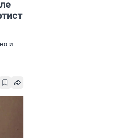
иле
ртист
но и