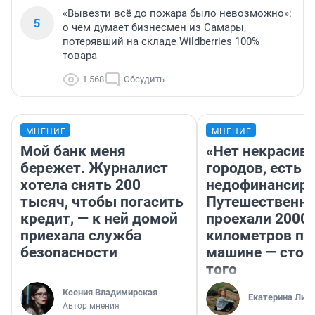
«Вывезти всё до пожара было невозможно»:
5
о чем думает бизнесмен из Самары,
потерявший на складе Wildberries 100%
товара
1 568
Обсудить
МНЕНИЕ
МНЕНИЕ
Мой банк меня
«Нет некрасив
бережет. Журналист
городов, есть
хотела снять 200
недофинансиро
тысяч, чтобы погасить
Путешественн
кредит, — к ней домой
проехали 2000
приехала служба
километров по 
безопасности
машине — стои
того
Ксения Владимирская
Екатерина Лит
Автор мнения