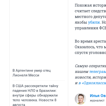
Похожая история
считает следст
местного депут
якобы
убили
. 
управления ФСБ
Во время арес
Оказалось, что
спустя уголовн
Самую операти
В Аргентине умер отец
нашем
телегра
Лионеля Месси
новости, истори
и
в «Однокласс
В США рассекретили тайну
падения НЛО в Бразилии:
внутри сферы обнаружили
Илья О
тело человека. Новости 8
журналист
августа