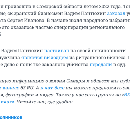
 произошла в Самарской области летом 2022 года. Тог
вие, сызранский бизнесмен Вадим Пантюхин
заказал
у
ата Сергея Иванова. В начале июля народного избран
Но это оказалось частью спецоперации регионального
.
та Вадим Пантюхин
настаивал
на своей невиновности.
 мужчина
является выходцем
из ритуального бизнеса. 
ое дело о попытке заказного убийства
передали
в суд.
вную информацию о жизни Самары и области мы пуб
м-канале
63.RU.
А
в чат-боте
вы можете предложить св
и, фотографии и видео. Также у нас есть группы
во «
ВК
никах»
. Читайте нас, где удобно.
всянников