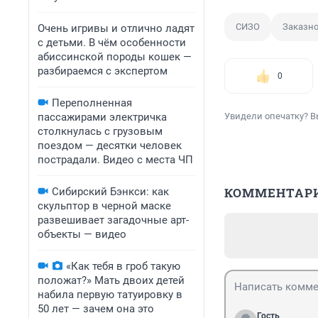
СИЗО
Заказно
Очень игривы и отлично ладят
с детьми. В чём особенности
абиссинской породы кошек —
разбираемся с экспертом
0
Переполненная
пассажирами электричка
Увидели опечатку? В
столкнулась с грузовым
поездом — десятки человек
пострадали. Видео с места ЧП
КОММЕНТАР
Сибирский Бэнкси: как
скульптор в черной маске
развешивает загадочные арт-
объекты — видео
«Как тебя в гроб такую
положат?» Мать двоих детей
набила первую татуировку в
50 лет — зачем она это
Гость