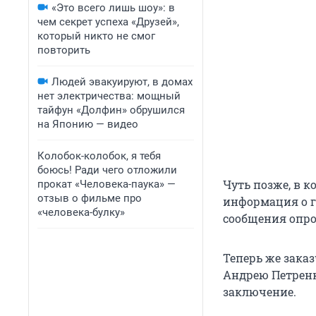
«Это всего лишь шоу»: в
чем секрет успеха «Друзей»,
который никто не смог
повторить
Людей эвакуируют, в домах
нет электричества: мощный
тайфун «Долфин» обрушился
на Японию — видео
Колобок-колобок, я тебя
боюсь! Ради чего отложили
Чуть позже, в к
прокат «Человека-паука» —
отзыв о фильме про
информация о г
«человека-булку»
сообщения опро
Теперь же заказ
Андрею Петренк
заключение.