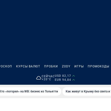
РОСКОП
КУРСЫ ВАЛЮТ
ПРОБКИ
ZODY
ИГРЫ
ПРОМОКОДЫ
USD 82,17
СЕЙЧАС
+20°C
EUR 94,84
Кто «погорел» на WB: бизнес из Тольятти
Как живут в Крыму без света и