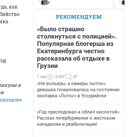
да, как
бийство
РЕКОМЕНДУЕМ
ника
«Было страшно
столкнуться с полицией».
Популярная блогерша из
Екатеринбурга честно
рассказала об отдыхе в
Год
Грузии
1 час
3 097
37
«Не вольеры, а камеры пыток»:
ликуем в
девушка пожаловалась на состояние
ои
экопарка «Лотос» в Уссурийске
онтакте
»
«Год преследовал и облил кислотой».
Рассказ петербурженки о жестоком
нападении и реабилитации