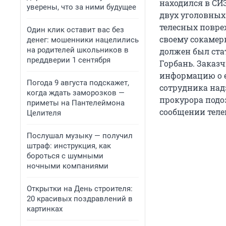
находился в СИ
уверены, что за ними будущее
двух уголовных
телесных повреж
Один клик оставит вас без
своему сокамер
денег: мошенники нацелились
на родителей школьников в
должен был ста
преддверии 1 сентября
Горбань. Заказч
информацию о е
Погода 9 августа подскажет,
сотрудника над
когда ждать заморозков —
прокурора подо
приметы на Пантелеймона
сообщении тел
Целителя
Послушал музыку — получил
штраф: инструкция, как
бороться с шумными
ночными компаниями
Открытки на День строителя:
20 красивых поздравлений в
картинках