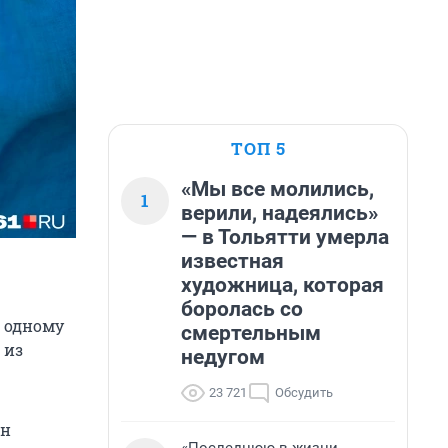
ТОП 5
«Мы все молились,
1
верили, надеялись»
— в Тольятти умерла
известная
художница, которая
боролась со
 одному
смертельным
 из
недугом
23 721
Обсудить
он