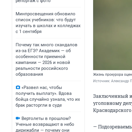
репортаж с фото
Минпросвещения обновило
список учебников: что будут
изучать в школах и колледжах
с 1 сентября
Почему так много скандалов
из-за ЕГЭ? Академик — об
особенности приемной
кампании — 2026 и новой
реальности российского
образования
Жизнь прокурора оцен
Источник: 
Александр П
«Развел нас, чтобы
получить выплату». Вдова
Заключенный из
бойца случайно узнала, что их
уголовному делу
брак расторгли в суде
Краснодарского
Вертолеты в прошлом?
Ученые возвращают в небо
— Подозреваемы
дирижабли — почему они