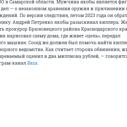
ЗО в Самарской области. Мужчина якобы является фи
 дел — о незаконном хранении оружия и причинении 
дений. По версии следствия, летом 2023 года он обра
нику. Андрей Петренко якобы разыскивал киллера. Ж
ть прокурор Брюховецкого района Краснодарского кра
ик нарисовал схему дома, где живет «цель», передал
го машине. Сосед же должен был помочь найти килле
зорного ведомства. Как считает сторона обвинения, ж
зреваемый оценил в два миллиона рублей, — говоритс
еграм-канал
Baza
.