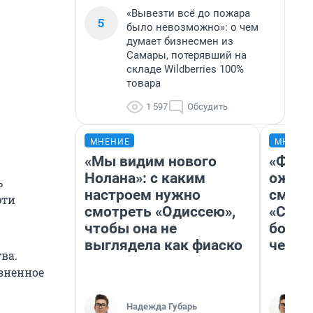
«Вывезти всё до пожара
5
было невозможно»: о чем
думает бизнесмен из
Самары, потерявший на
складе Wildberries 100%
товара
1 597
Обсудить
МНЕНИЕ
МНЕНИ
«Мы видим нового
«Фина
Нолана»: с каким
ожида
ь
настроем нужно
смотр
эти
смотреть «Одиссею»,
«Стар
чтобы она не
больш
выглядела как фиаско
честн
ва.
изненное
Надежда Губарь