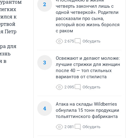
«Последнюю в жизни
гурантом
2
четверть закончил лишь с
легких
одной четверкой». Родители
тился к
рассказали про сына,
ертвой
который всю жизнь боролся
с раком
я Петр
2 675
Обсудить
ра для
изнь
Освежают и делают моложе:
я в
3
лучшие стрижки для женщин
после 40 — топ стильных
вариантов от стилиста
2 095
Обсудить
Атака на склады Wildberries
4
обнулила 15 тонн продукции
тольяттинского фабриканта
2 081
Обсудить