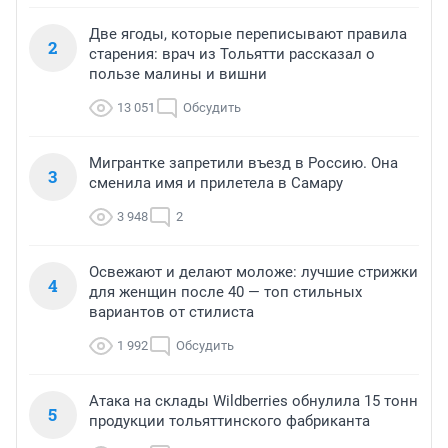
Две ягоды, которые переписывают правила
2
старения: врач из Тольятти рассказал о
пользе малины и вишни
13 051
Обсудить
Мигрантке запретили въезд в Россию. Она
3
сменила имя и прилетела в Самару
3 948
2
Освежают и делают моложе: лучшие стрижки
4
для женщин после 40 — топ стильных
вариантов от стилиста
1 992
Обсудить
Атака на склады Wildberries обнулила 15 тонн
5
продукции тольяттинского фабриканта