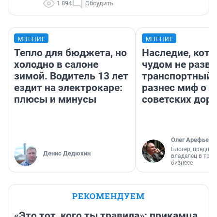
1 894
Обсудить
МНЕНИЕ
МНЕНИЕ
Тепло для бюджета, но
Наследие, кото
холодно в салоне
чудом не разва
зимой. Водитель 13 лет
транспортный 
ездит на электрокаре:
разнес миф о 
плюсы и минусы
советских доро
Олег Арефьев
Блогер, предпри
Денис Дедюхин
владелец в тра
бизнесе
РЕКОМЕНДУЕМ
«Это тот, кого ты травила»: прикамца