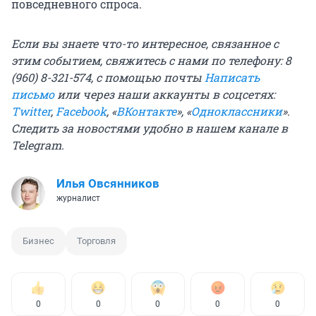
повседневного спроса.
Если вы знаете что-то интересное, связанное с
этим событием, свяжитесь с нами по телефону: 8
(960) 8-321-574, с помощью почты
Написать
письмо
или через наши аккаунты в соцсетях:
Twitter
,
Faceboo
k
, «
ВКонтакте
», «
Одноклассники
».
Следить за новостями удобно в
нашем канале в
Telegram
.
Илья Овсянников
журналист
Бизнес
Торговля
0
0
0
0
0