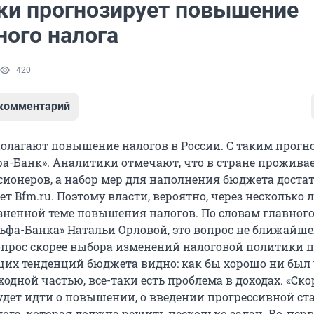
ки прогнозирует повышение
ного налога
420
 комментарий
олагают повышение налогов в России. С таким прогн
а-Банк». Аналитики отмечают, что в стране проживае
ионеров, а набор мер для наполнения бюджета доста
т Bfm.ru. Поэтому власти, вероятно, через несколько л
езненной теме повышения налогов. По словам главног
ьфа-Банка» Натальи Орловой, это вопрос не ближайше
вопрос скорее выбора изменений налоговой политики п
кущих тенденций бюджета видно: как бы хорошо ни был
ходной частью, все-таки есть проблема в доходах. «Скор
будет идти о повышении, о введении прогрессивной ст
ога, которая должна решить несколько задач. Во-перв