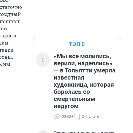
остаточно
доходный
ополняет
о та
 долга.
онам
ТОП 5
ставки
«Мы все молились,
роны,
1
верили, надеялись»
, им
— в Тольятти умерла
известная
художница, которая
боролась со
смертельным
недугом
23 633
Обсудить