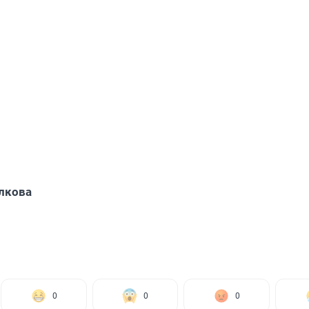
лкова
0
0
0