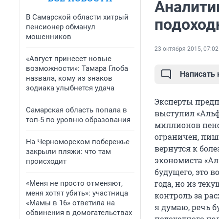
Аналити
В Самарской области хитрый
подоход
пенсионер обманул
мошенников
23 октября 2015, 07:02
«Август принесет новые
возможности»: Тамара Глоба
Написать
назвала, кому из знаков
зодиака улыбнется удача
Эксперты предп
Самарская область попала в
выступил «Альф
топ-5 по уровню образования
миллионов пенс
ограничен, пише
На Черноморском побережье
вернутся к бол
закрыли пляжи: что там
экономиста «Ал
происходит
будущего, это 
года, но из те
«Меня не просто отменяют,
меня хотят убить»: участница
контроль за рас
«Мамы в 16» ответила на
я думаю, речь 
обвинения в домогательствах
подоходного нал