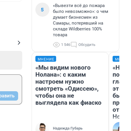
«Вывезти всё до пожара
5
было невозможно»: о чем
думает бизнесмен из
Самары, потерявший на
складе Wildberries 100%
товара
1 546
Обсудить
МНЕНИЕ
МНЕНИ
«Мы видим нового
«Нико
Нолана»: с каким
побед
настроем нужно
главн
смотреть «Одиссею»,
этого
чтобы она не
бьет 
равить
выглядела как фиаско
прока
отзыв
Нолан
Надежда Губарь