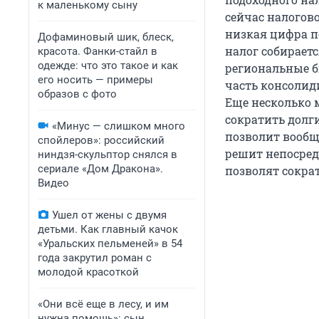
к маленькому сыну
сейчас налогово
низкая цифра п
Дофаминовый шик, блеск,
налог собирает
красота. Фанки-стайл в
одежде: что это такое и как
региональные бю
его носить — примеры
часть консолид
образов с фото
Еще несколько 
сократить долги
«Минус — слишком много
позволит вообщ
спойлеров»: российский
решит непосред
ниндзя-скульптор снялся в
сериале «Дом Дракона».
позволят сократ
Видео
Ушел от жены с двумя
детьми. Как главный качок
«Уральских пельменей» в 54
года закрутил роман с
молодой красоткой
«Они всё еще в лесу, и им
нужна помощь»: сын