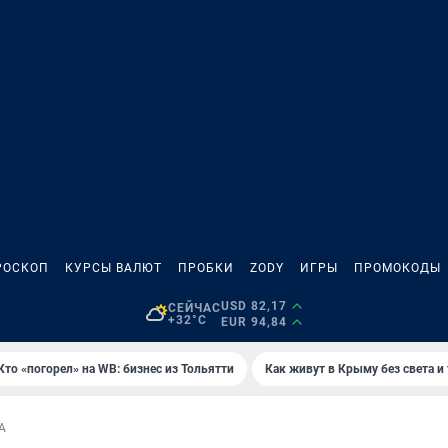
РОСКОП
КУРСЫ ВАЛЮТ
ПРОБКИ
ZODY
ИГРЫ
ПРОМОКОДЫ
USD 82,17
СЕЙЧАС
+32°C
EUR 94,84
Кто «погорел» на WB: бизнес из Тольятти
Как живут в Крыму без света и
А