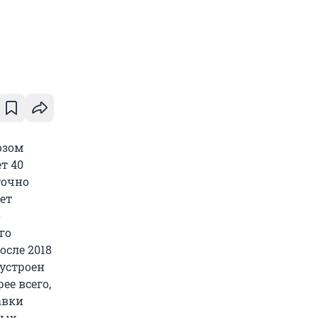
озом
т 40
точно
ет
о
го
осле 2018
 устроен
ее всего,
авки
ых,