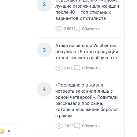
Освежают и делают моложе:
2
лучшие стрижки для женщин
после 40 — топ стильных
вариантов от стилиста
2 061
Обсудить
Атака на склады Wildberries
3
обнулила 15 тонн продукции
тольяттинского фабриканта
2 030
Обсудить
«Последнюю в жизни
4
четверть закончил лишь с
одной четверкой». Родители
рассказали про сына,
который всю жизнь боролся
с раком
1 822
Обсудить
0