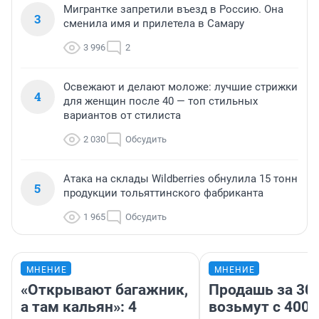
Мигрантке запретили въезд в Россию. Она
3
сменила имя и прилетела в Самару
3 996
2
Освежают и делают моложе: лучшие стрижки
4
для женщин после 40 — топ стильных
вариантов от стилиста
2 030
Обсудить
Атака на склады Wildberries обнулила 15 тонн
5
продукции тольяттинского фабриканта
1 965
Обсудить
МНЕНИЕ
МНЕНИЕ
«Открывают багажник,
Продашь за 300
а там кальян»: 4
возьмут с 4000