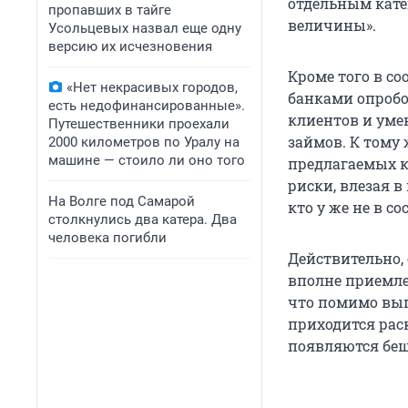
отдельным кате
пропавших в тайге
величины».
Усольцевых назвал еще одну
версию их исчезновения
Кроме того в со
«Нет некрасивых городов,
банками опроб
есть недофинансированные».
клиентов и уме
Путешественники проехали
займов. К тому
2000 километров по Уралу на
машине — стоило ли оно того
предлагаемых к
риски, влезая в
На Волге под Самарой
кто у же не в с
столкнулись два катера. Два
человека погибли
Действительно,
вполне приемле
что помимо вып
приходится рас
появляются беш