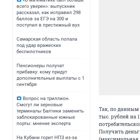
«В математике был больше
всего уверен»: выпускник
рассказал, как исправил 298
баллов за ЕГЭ на 300 и
поступил в престижный вуз
Самарская область попала
под удар вражеских
беспилотников
Пенсионеры получат
прибавку: кому придут
дополнительные выплаты с 1
сентября
Вопрос на триллион.
Смогут ли зерновые
Так, по данным 
терминалы Балтики заменить
тыс. рублей на 1
заблокированные южные
порты: мнение эксперта
потребительском
Получить деньги
На Кубани горит НПЗ из-за
(максимальная –