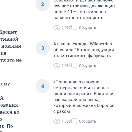
Освежают и делают моложе:
2
лучшие стрижки для женщин
после 40 — топ стильных
вариантов от стилиста
2 067
Обсудить
 Кредит
ктивной
Атака на склады Wildberries
с новыми
3
обнулила 15 тонн продукции
шие
тольяттинского фабриканта
тя это не
2 034
Обсудить
«Последнюю в жизни
ному
4
четверть закончил лишь с
одной четверкой». Родители
й,
рассказали про сына,
зования
который всю жизнь боролся
с раком
ается во
о
1 888
Обсудить
к. По