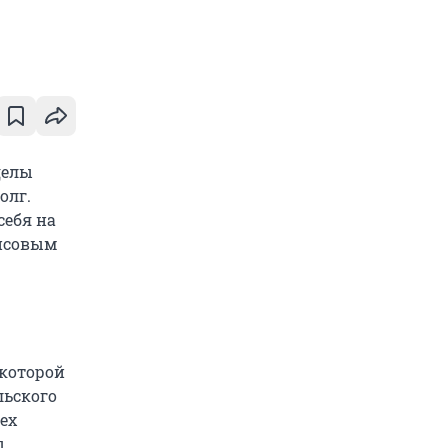
делы
олг.
себя на
ансовым
 которой
льского
ех
ы