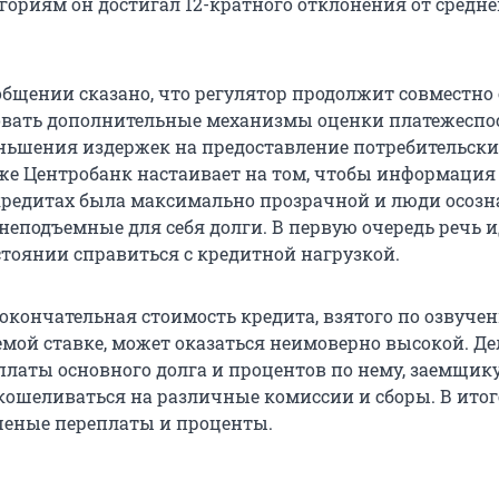
гориям он достигал 12-кратного отклонения от средн
общении сказано, что регулятор продолжит совместно 
овать дополнительные механизмы оценки платежеспо
ньшения издержек на предоставление потребительски
 же Центробанк настаивает на том, чтобы информация
редитах была максимально прозрачной и люди осозн
 неподъемные для себя долги. В первую очередь речь ид
остоянии справиться с кредитной нагрузкой.
 окончательная стоимость кредита, взятого по озвуче
мой ставке, может оказаться неимоверно высокой. Дел
латы основного долга и процентов по нему, заемщик
кошеливаться на различные комиссии и сборы. В итог
еные переплаты и проценты.