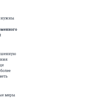
, нужны
еменного
й
вышенную
ения
ще
 более
меть
ые меры