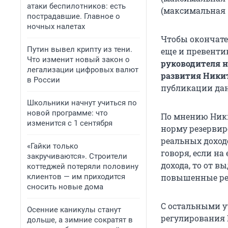
атаки беспилотников: есть
(максимальная –
пострадавшие. Главное о
ночных налетах
Чтобы окончате
Путин вывел крипту из тени.
еще и превенти
Что изменит новый закон о
руководителя 
легализации цифровых валют
развития Ники
в России
публикации да
Школьники начнут учиться по
новой программе: что
По мнению Ники
изменится с 1 сентября
норму резервир
реальных доход
«Гайки только
говоря, если н
закручиваются». Строители
дохода, то от в
коттеджей потеряли половину
клиентов — им приходится
повышенные ре
сносить новые дома
С остальными у
Осенние каникулы станут
регулирования Ц
дольше, а зимние сократят в