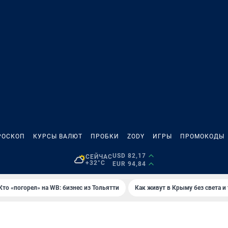
РОСКОП
КУРСЫ ВАЛЮТ
ПРОБКИ
ZODY
ИГРЫ
ПРОМОКОДЫ
USD 82,17
СЕЙЧАС
+32°C
EUR 94,84
Кто «погорел» на WB: бизнес из Тольятти
Как живут в Крыму без света и