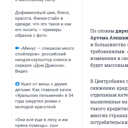
Дофаминовый шик, блеск,
красота. Фанки-стайл в
одежде: что это такое и как
его носить — примеры
По словам
дирек
образов с фото
Артема Алешк
и большинство 
«Минус — слишком много
требованиями. 
спойлеров»: российский
изменения в сво
ниндзя-скульптор снялся в
будет массовым»
сериале «Дом Дракона».
Видео
В Центробанке 
Ушел от жены с двумя
снижению креди
детьми. Как главный качок
отдельным кате
«Уральских пельменей» в 54
года закрутил роман с
выявленные на 
молодой красоткой
такого кредитно
многих странах 
«Они всё еще в лесу, и им
потребительски
нужна помощь»: сын