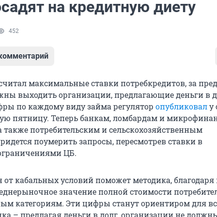
осадят на кредитную диету
452
 комментарий
считал максимальные ставки потребкредитов, за пре
жны выходить организации, предлагающие деньги в д
фры по каждому виду займа регулятор
опубликовал
у 
ую пятницу. Теперь банкам, ломбардам и микрофин
а также потребительским и сельскохозяйственным
ридется поумерить запросы, пересмотрев ставки в
 ограничениями ЦБ.
н от кабальных условий поможет методика, благодаря
еднерыночное значение полной стоимости потребите
ным категориям. Эти цифры станут ориентиром для вс
ка – предлагая деньги в долг, организации не должн