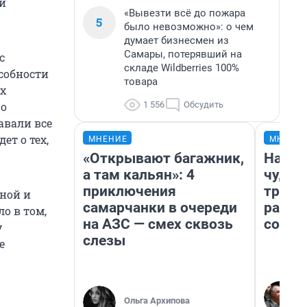
ей
«Вывезти всё до пожара
5
было невозможно»: о чем
думает бизнесмен из
Самары, потерявший на
с
складе Wildberries 100%
собности
товара
х
1 556
Обсудить
 о
авали все
ет о тех,
МНЕНИЕ
МНЕНИ
«Открывают багажник,
Насле
а там кальян»: 4
чудом
приключения
транс
нной и
самарчанки в очереди
разне
о в том,
на АЗС — смех сквозь
совет
у
слезы
е
Ольга Архипова