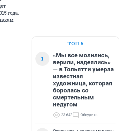
дет
15 года.
авкам.
ТОП 5
«Мы все молились,
1
верили, надеялись»
— в Тольятти умерла
известная
художница, которая
боролась со
смертельным
недугом
23 642
Обсудить