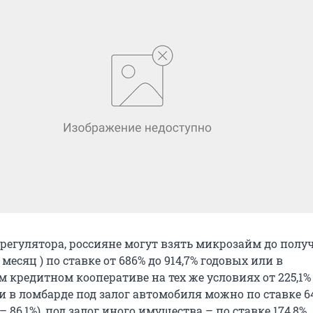
регулятора, россияне могут взять микрозайм до получ
 месяц ) по ставке от 686% до 914,7% годовых или в
 кредитном кооперативе на тех же условиях от 225,1% д
 в ломбарде под залог автомобиля можно по ставке 6
 86,1%), под залог иного имущества – по ставке 174,8%