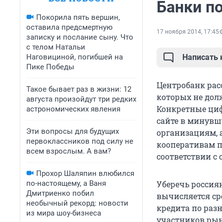
Банки п
Покорила пять вершин,
оставила предсмертную
17 ноября 2014, 17:45
записку и послание сыну. Что
с телом Натальи
Наговициной, погибшей на
Написать
Пике Победы
Центробанк рас
Такое бывает раз в жизни: 12
которых не дол
августа произойдут три редких
Конкретные ци
астрономических явления
сайте в минувш
Эти вопросы для будущих
организациям, 
первоклассников под силу не
кооперативам п
всем взрослым. А вам?
соответствии с
Прохор Шаляпин влюбился
по-настоящему, а Ваня
Уберечь россия
Дмитриенко побил
вычисляется ср
необычный рекорд: новости
кредита по раз
из мира шоу-бизнеса
участников рын