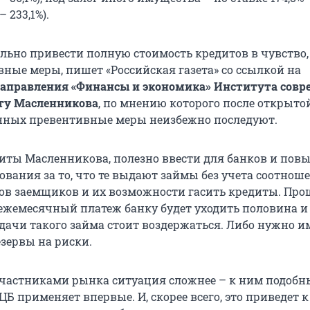
 233,1%).
льно привести полную стоимость кредитов в чувство
вные меры, пишет «Российская газета» со ссылкой на
направления «Финансы и экономика» Института совр
ту Масленникова
, по мнению которого после открыто
нных превентивные меры неизбежно последуют.
ты Масленникова, полезно ввести для банков и по
ования за то, что те выдают займы без учета соотнош
ов заемщиков и их возможности гасить кредиты. Про
а ежемесячный платеж банку будет уходить половина и
ыдачи такого займа стоит воздержаться. Либо нужно и
зервы на риски.
частниками рынка ситуация сложнее – к ним подобн
Б применяет впервые. И, скорее всего, это приведет к