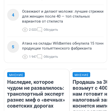
Освежают и делают моложе: лучшие стрижки
4
для женщин после 40 — топ стильных
вариантов от стилиста
2 023
Обсудить
Атака на склады Wildberries обнулила 15 тонн
5
продукции тольяттинского фабриканта
1 947
Обсудить
МНЕНИЕ
МНЕНИЕ
Наследие, которое
Продашь за 300
чудом не развалилось:
возьмут с 4000
транспортный эксперт
нам готовит н
разнес миф о «вечных»
налоговый зако
советских дорогах
коснется импор