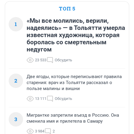
ТОП 5
«Мы все молились, верили,
1
надеялись» — в Тольятти умерла
известная художница, которая
боролась со смертельным
недугом
23 533
Обсудить
Две ягоды, которые переписывают правила
2
старения: врач из Тольятти рассказал о
пользе малины и вишни
13 111
Обсудить
Мигрантке запретили въезд в Россию. Она
3
сменила имя и прилетела в Самару
3 984
2