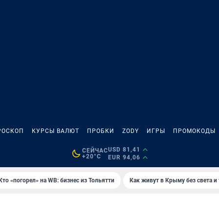
РОСКОП
КУРСЫ ВАЛЮТ
ПРОБКИ
ZODY
ИГРЫ
ПРОМОКОДЫ
USD 81,41
СЕЙЧАС
+20°C
EUR 94,06
Кто «погорел» на WB: бизнес из Тольятти
Как живут в Крыму без света и