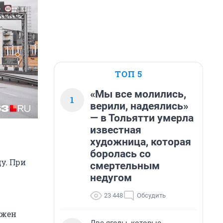
ТОП 5
«Мы все молились,
1
верили, надеялись»
— в Тольятти умерла
известная
художница, которая
боролась со
у. При
смертельным
недугом
23 448
Обсудить
можен