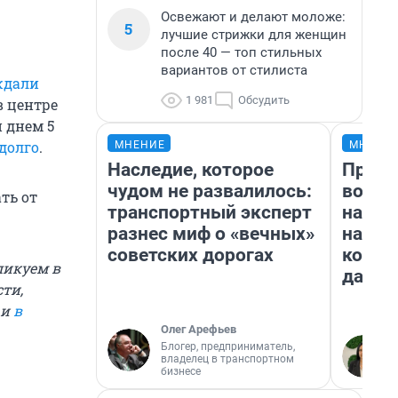
Освежают и делают моложе:
5
лучшие стрижки для женщин
после 40 — топ стильных
вариантов от стилиста
ждали
1 981
Обсудить
в центре
 днем 5
долго
.
МНЕНИЕ
МНЕНИ
Наследие, которое
Прода
чудом не развалилось:
возьм
ть от
транспортный эксперт
нам г
разнес миф о «вечных»
налог
советских дорогах
косне
ликуем в
даже 
ти,
и
в
Олег Арефьев
Блогер, предприниматель,
владелец в транспортном
бизнесе