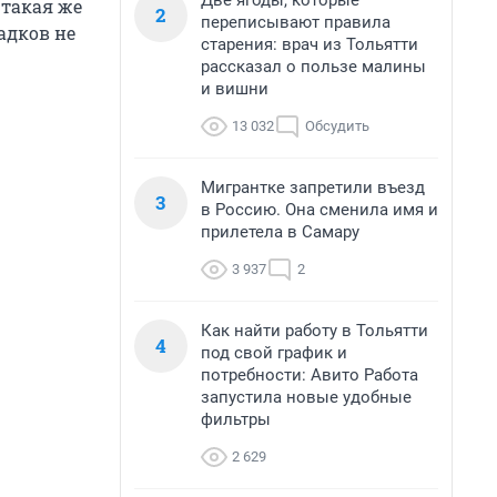
Две ягоды, которые
 такая же
2
переписывают правила
адков не
старения: врач из Тольятти
рассказал о пользе малины
и вишни
13 032
Обсудить
Мигрантке запретили въезд
3
в Россию. Она сменила имя и
прилетела в Самару
3 937
2
Как найти работу в Тольятти
4
под свой график и
потребности: Авито Работа
запустила новые удобные
фильтры
2 629