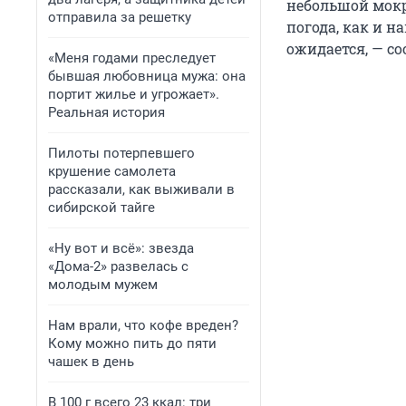
небольшой мокры
отправила за решетку
погода, как и н
ожидается, — с
«Меня годами преследует
бывшая любовница мужа: она
портит жилье и угрожает».
Реальная история
Пилоты потерпевшего
крушение самолета
рассказали, как выживали в
сибирской тайге
«Ну вот и всё»: звезда
«Дома-2» развелась с
молодым мужем
Нам врали, что кофе вреден?
Кому можно пить до пяти
чашек в день
В 100 г всего 23 ккал: три