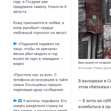
году: в Госдуме уже
придумали замену. Новости 6
августа
Кому признаются в любви, а
кому разобьют сердце:
любовный гороскоп на август
«Подушкой надавил на
лицо, чтобы не кричала»:
жених убил модель и год
возил ее труп в чемодане —
Вам нравится поздняя
видео
Источник: 
Роман Данил
«Простите нас за всё». С
телефона исчезнувшей в тайге
В выходные в С
семьи Усольцевых пришло
этом обильных 
леденящее душу сообщение
— В ночь на суб
У могилы педофила. Его
смерть разделила страну на
колебаться в пре
два лагеря, а защитника детей