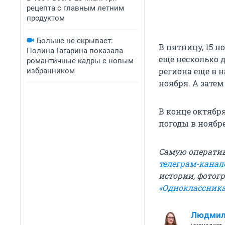
рецепта с главным летним
продуктом
Больше не скрывает:
В пятницу, 15 н
Полина Гагарина показала
еще несколько 
романтичные кадры с новым
региона еще в н
избранником
ноября. А затем
В конце октяб
погоды в ноябре
Самую операти
телеграм-канал
истории, фотогр
«Одноклассника
Людмил