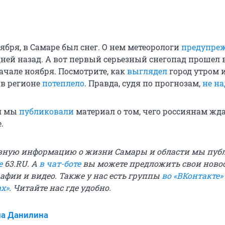
оября, в Самаре был снег. О нем метеорологи
предупре
дней назад. А вот первый серьезный снегопад прошел 
ачале ноября. Посмотрите, как
выглядел
город утром и
 в регионе
потеплело
. Правда, судя по прогнозам,
не на
ря мы
публиковали
материал о том, чего россиянам жда
.
вную информацию о жизни Самары и области мы пуб
е
63.RU. А
в чат-боте
вы можете предложить свои новос
афии и видео. Также у нас есть группы
во «ВКонтакте»
х»
. Читайте нас где удобно.
а Данилина