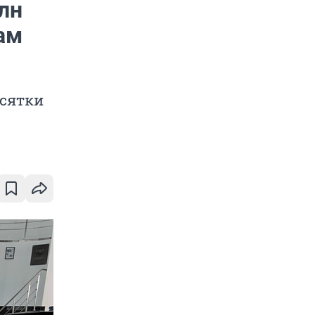
лн
ам
есятки