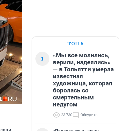
ТОП 5
«Мы все молились,
1
верили, надеялись»
— в Тольятти умерла
известная
художница, которая
боролась со
смертельным
недугом
23 730
Обсудить
одели