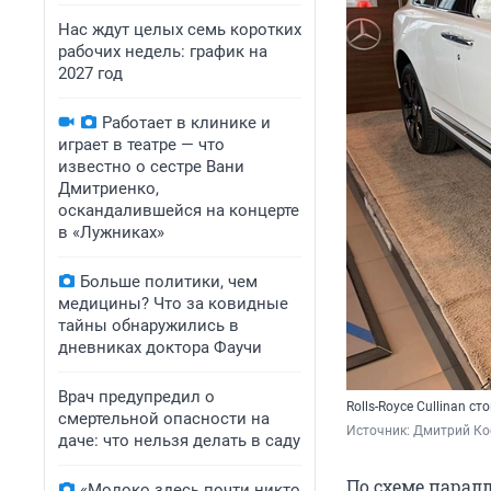
Нас ждут целых семь коротких
рабочих недель: график на
2027 год
Работает в клинике и
играет в театре — что
известно о сестре Вани
Дмитриенко,
оскандалившейся на концерте
в «Лужниках»
Больше политики, чем
медицины? Что за ковидные
тайны обнаружились в
дневниках доктора Фаучи
Врач предупредил о
Rolls-Royce Cullinan с
смертельной опасности на
Источник: 
Дмитрий Кос
даче: что нельзя делать в саду
По схеме парал
«Молоко здесь почти никто