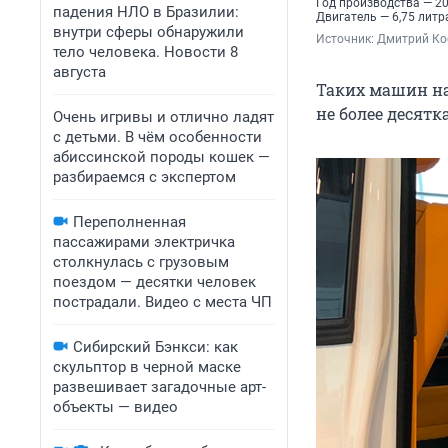
Год производства — 20
падения НЛО в Бразилии:
Двигатель — 6,75 литра
внутри сферы обнаружили
Источник: 
Дмитрий Кос
тело человека. Новости 8
августа
Таких машин на
не более десятк
Очень игривы и отлично ладят
с детьми. В чём особенности
абиссинской породы кошек —
разбираемся с экспертом
Переполненная
пассажирами электричка
столкнулась с грузовым
поездом — десятки человек
пострадали. Видео с места ЧП
Сибирский Бэнкси: как
скульптор в черной маске
развешивает загадочные арт-
объекты — видео