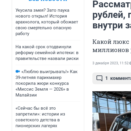
Рассмат
Укусила змея? Зато паука
рублей,
нового открыл! История
арахнолога, который обожает
внутри з
свою смертельно опасную
работу
Какой люкс 
На какой срок отодвинули
миллионов 
реформу семейной ипотеки: в
правительстве назвали риски
3 декабря 2023, 11:52
«Люблю выигрывать!» Как
39-летняя парикмахер
1
коммент
покорила жюри конкурса
«Миссис Земля — 2026» в
Малайзии
«Сейчас бы всё это
запретили»: истории из
советского детства в
пионерских лагерях