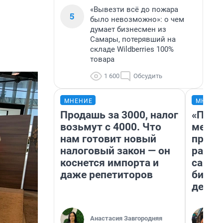
«Вывезти всё до пожара
5
было невозможно»: о чем
думает бизнесмен из
Самары, потерявший на
складе Wildberries 100%
товара
1 600
Обсудить
МНЕНИЕ
МНЕНИ
Продашь за 3000, налог
«Поку
возьмут с 4000. Что
мешке
нам готовит новый
предп
налоговый закон — он
расска
коснется импорта и
самом
даже репетиторов
бизне
дешев
Анастасия Завгородняя