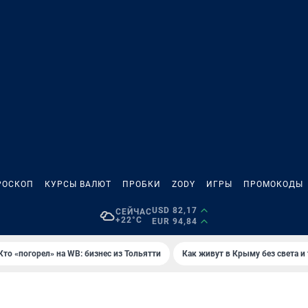
РОСКОП
КУРСЫ ВАЛЮТ
ПРОБКИ
ZODY
ИГРЫ
ПРОМОКОДЫ
USD 82,17
СЕЙЧАС
+22°C
EUR 94,84
Кто «погорел» на WB: бизнес из Тольятти
Как живут в Крыму без света и