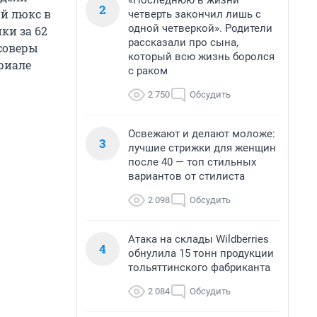
«Последнюю в жизни
2
ый люкс в
четверть закончил лишь с
одной четверкой». Родители
ки за 62
рассказали про сына,
соверы
который всю жизнь боролся
риале
с раком
2 750
Обсудить
Освежают и делают моложе:
3
лучшие стрижки для женщин
после 40 — топ стильных
вариантов от стилиста
2 098
Обсудить
Атака на склады Wildberries
4
обнулила 15 тонн продукции
тольяттинского фабриканта
2 084
Обсудить