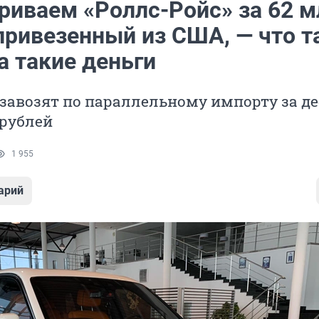
риваем «Роллс-Ройс» за 62 м
 привезенный из США, — что т
а такие деньги
завозят по параллельному импорту за д
рублей
1 955
арий