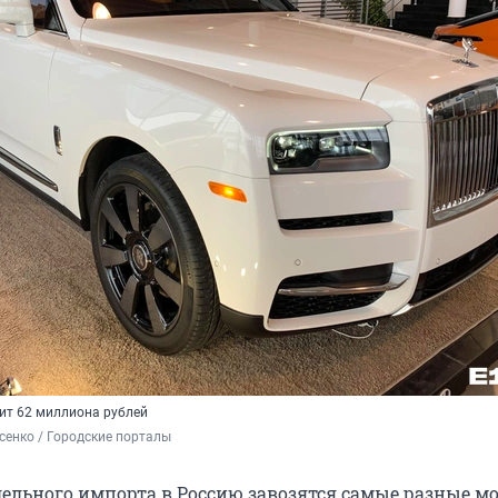
тоит 62 миллиона рублей
енко / Городские порталы
лельного импорта в Россию завозятся самые разные м