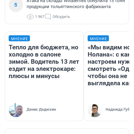
Атака на склады Wildberries обнулила 15 тонн
5
продукции тольяттинского фабриканта
1 967
Обсудить
МНЕНИЕ
МНЕНИЕ
Тепло для бюджета, но
«Мы видим нов
холодно в салоне
Нолана»: с как
зимой. Водитель 13 лет
настроем нужн
ездит на электрокаре:
смотреть «Оди
плюсы и минусы
чтобы она не
выглядела как
Денис Дедюхин
Надежда Губар