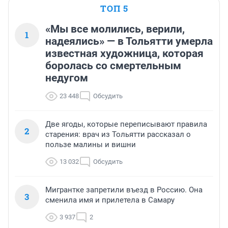
ТОП 5
«Мы все молились, верили,
1
надеялись» — в Тольятти умерла
известная художница, которая
боролась со смертельным
недугом
23 448
Обсудить
Две ягоды, которые переписывают правила
2
старения: врач из Тольятти рассказал о
пользе малины и вишни
13 032
Обсудить
Мигрантке запретили въезд в Россию. Она
3
сменила имя и прилетела в Самару
3 937
2