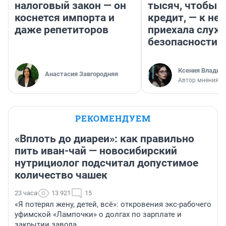
налоговый закон — он
тысяч, чтобы п
коснется импорта и
кредит, — к не
даже репетиторов
приехала служ
безопасности
Ксения Владим
Анастасия Завгородняя
Автор мнения
РЕКОМЕНДУЕМ
«Вплоть до диареи»: как правильно
пить иван-чай — новосибирский
нутрициолог подсчитал допустимое
количество чашек
23 часа
13 921
15
«Я потерял жену, детей, всё»: откровения экс-рабочего
уфимской «Лампочки» о долгах по зарплате и
закрытии завода