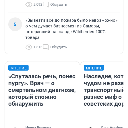
2 092
Обсудить
«Вывезти всё до пожара было невозможно»:
5
о чем думает бизнесмен из Самары,
потерявший на складе Wildberries 100%
товара
1 615
Обсудить
МНЕНИЕ
МНЕНИЕ
«Спуталась речь, понес
Наследие, кото
пургу». Врач — о
чудом не разва
смертельном диагнозе,
транспортный 
который сложно
разнес миф о 
обнаружить
советских доро
Ирина Волкова
Олег Арефьев