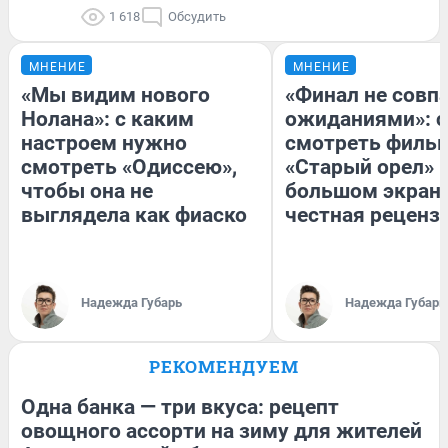
1 618
Обсудить
МНЕНИЕ
МНЕНИЕ
«Мы видим нового
«Финал не совпа
Нолана»: с каким
ожиданиями»: с
настроем нужно
смотреть филь
смотреть «Одиссею»,
«Старый орел» 
чтобы она не
большом экран
выглядела как фиаско
честная реценз
Надежда Губарь
Надежда Губарь
РЕКОМЕНДУЕМ
Одна банка — три вкуса: рецепт
овощного ассорти на зиму для жителей