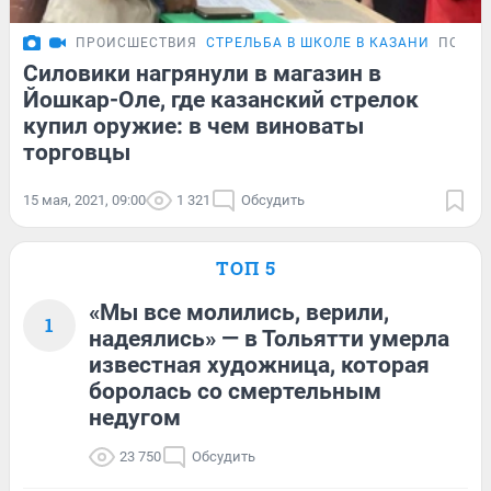
ПРОИСШЕСТВИЯ
СТРЕЛЬБА В ШКОЛЕ В КАЗАНИ
ПОДРО
Силовики нагрянули в магазин в
Йошкар-Оле, где казанский стрелок
купил оружие: в чем виноваты
торговцы
15 мая, 2021, 09:00
1 321
Обсудить
ТОП 5
«Мы все молились, верили,
1
надеялись» — в Тольятти умерла
известная художница, которая
боролась со смертельным
недугом
23 750
Обсудить