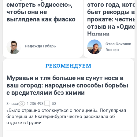
смотреть «Одиссею»,
этого года, кот
чтобы она не
бьет рекорды в
выглядела как фиаско
прокате: честн
отзыв на «Одис
Нолана
Стас Соколов
Надежда Губарь
Эксперт
РЕКОМЕНДУЕМ
Муравьи и тля больше не сунут носа в
ваш огород: народные способы борьбы
с вредителями без химии
3 часа
1 236 493
53
«Было страшно столкнуться с полицией». Популярная
блогерша из Екатеринбурга честно рассказала об
отдыхе в Грузии