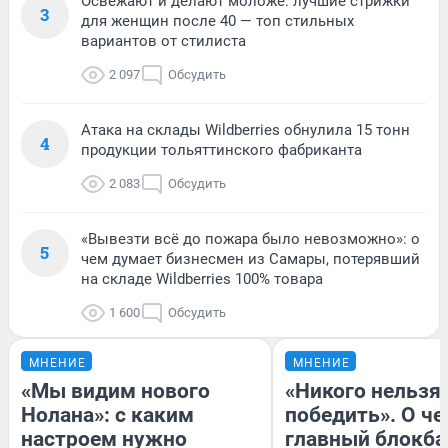
Освежают и делают моложе: лучшие стрижки
3
для женщин после 40 — топ стильных
вариантов от стилиста
2 097
Обсудить
Атака на склады Wildberries обнулила 15 тонн
4
продукции тольяттинского фабриканта
2 083
Обсудить
«Вывезти всё до пожара было невозможно»: о
5
чем думает бизнесмен из Самары, потерявший
на складе Wildberries 100% товара
1 600
Обсудить
МНЕНИЕ
МНЕНИЕ
«Мы видим нового
«Никого нельзя
Нолана»: с каким
победить». О ч
настроем нужно
главный блокба