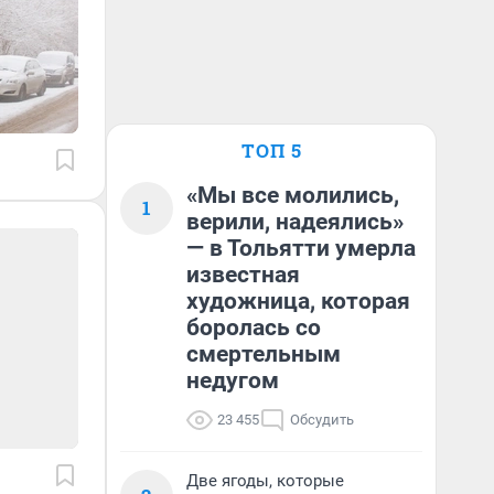
ТОП 5
«Мы все молились,
1
верили, надеялись»
— в Тольятти умерла
известная
художница, которая
боролась со
смертельным
недугом
23 455
Обсудить
Две ягоды, которые