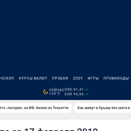
РОСКОП
КУРСЫ ВАЛЮТ
ПРОБКИ
ZODY
ИГРЫ
ПРОМОКОДЫ
USD 81,41
СЕЙЧАС
+20°C
EUR 94,06
Кто «погорел» на WB: бизнес из Тольятти
Как живут в Крыму без света и