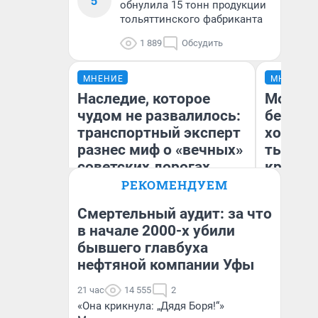
5
обнулила 15 тонн продукции
тольяттинского фабриканта
1 889
Обсудить
МНЕНИЕ
МНЕНИЕ
Наследие, которое
Мой ба
чудом не развалилось:
береже
транспортный эксперт
хотела 
разнес миф о «вечных»
тысяч,
советских дорогах
кредит,
приеха
РЕКОМЕНДУЕМ
безопа
Смертельный аудит: за что
Олег Арефьев
в начале 2000-х убили
Блогер, предприниматель,
Кс
бывшего главбуха
владелец в транспортном
Ав
бизнесе
нефтяной компании Уфы
21 час
14 555
2
«Она крикнула: „Дядя Боря!“»