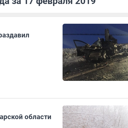
да за 17 февраля 2019
 раздавил
марской области