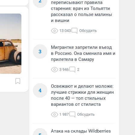
2
переписывают правила
старения: врач из Тольятти
рассказал о пользе малины
и вишни
13 043
Обсудить
Мигрантке запретили въезд
3
в Россию. Она сменила имя и
прилетела в Самару
3 946
2
Освежают и делают моложе:
4
лучшие стрижки для женщин
после 40 — топ стильных
вариантов от стилиста
1 987
Обсудить
Атака на склады Wildberries