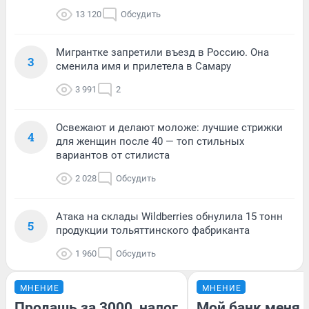
13 120
Обсудить
Мигрантке запретили въезд в Россию. Она
3
сменила имя и прилетела в Самару
3 991
2
Освежают и делают моложе: лучшие стрижки
4
для женщин после 40 — топ стильных
вариантов от стилиста
2 028
Обсудить
Атака на склады Wildberries обнулила 15 тонн
5
продукции тольяттинского фабриканта
1 960
Обсудить
МНЕНИЕ
МНЕНИЕ
Продашь за 3000, налог
Мой банк меня