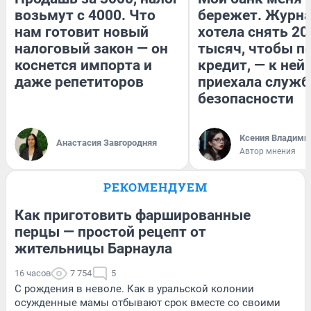
возьмут с 4000. Что
бережет. Журн
нам готовит новый
хотела снять 20
налоговый закон — он
тысяч, чтобы п
коснется импорта и
кредит, — к ней
даже репетиторов
приехала служб
безопасности
Ксения Владими
Анастасия Завгородняя
Автор мнения
РЕКОМЕНДУЕМ
Как приготовить фаршированные
перцы — простой рецепт от
жительницы Барнаула
16 часов
7 754
5
С рождения в неволе. Как в уральской колонии
осужденные мамы отбывают срок вместе со своими