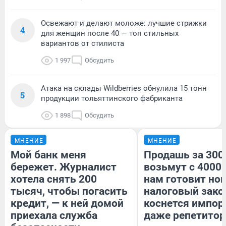
Освежают и делают моложе: лучшие стрижки
4
для женщин после 40 — топ стильных
вариантов от стилиста
1 997
Обсудить
Атака на склады Wildberries обнулила 15 тонн
5
продукции тольяттинского фабриканта
1 898
Обсудить
МНЕНИЕ
МНЕНИЕ
Мой банк меня
Продашь за 3000
бережет. Журналист
возьмут с 4000.
хотела снять 200
нам готовит но
тысяч, чтобы погасить
налоговый зако
кредит, — к ней домой
коснется импор
приехала служба
даже репетитор