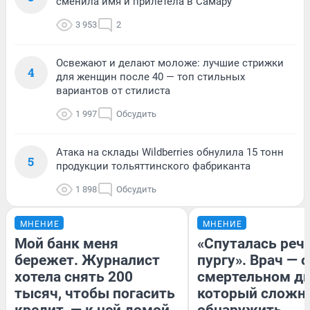
сменила имя и прилетела в Самару
3 953
2
Освежают и делают моложе: лучшие стрижки
4
для женщин после 40 — топ стильных
вариантов от стилиста
1 997
Обсудить
Атака на склады Wildberries обнулила 15 тонн
5
продукции тольяттинского фабриканта
1 898
Обсудить
МНЕНИЕ
МНЕНИЕ
Мой банк меня
«Спуталась речь
бережет. Журналист
пургу». Врач — о
хотела снять 200
смертельном ди
тысяч, чтобы погасить
который сложн