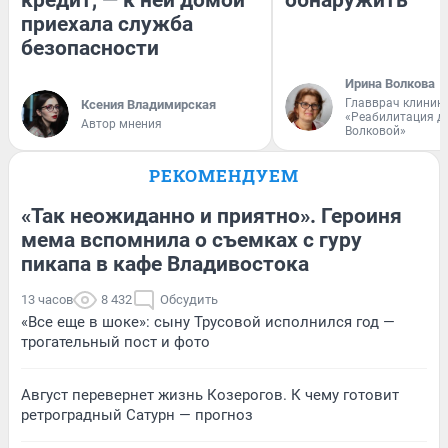
кредит, — к ней домой
обнаружить
приехала служба
безопасности
Ирина Волкова
Главврач клиник
Ксения Владимирская
«Реабилитация д
Автор мнения
Волковой»
РЕКОМЕНДУЕМ
«Так неожиданно и приятно». Героиня
мема вспомнила о съемках с гуру
пикапа в кафе Владивостока
13 часов
8 432
Обсудить
«Все еще в шоке»: сыну Трусовой исполнился год —
трогательный пост и фото
Август перевернет жизнь Козерогов. К чему готовит
ретроградный Сатурн — прогноз