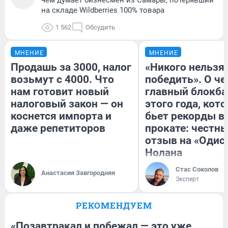
чем думает бизнесмен из Самары, потерявший
на складе Wildberries 100% товара
1 562
Обсудить
МНЕНИЕ
МНЕНИЕ
Продашь за 3000, налог
«Никого нельзя
возьмут с 4000. Что
победить». О ч
нам готовит новый
главный блокба
налоговый закон — он
этого года, кот
коснется импорта и
бьет рекорды в
даже репетиторов
прокате: честн
отзыв на «Одис
Нолана
Стас Соколов
Анастасия Завгородняя
Эксперт
РЕКОМЕНДУЕМ
«Позавтракал и побежал — это уже