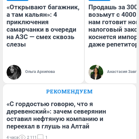
«Открывают багажник,
Продашь за 3000
а там кальян»: 4
возьмут с 4000.
приключения
нам готовит но
самарчанки в очереди
налоговый зако
на АЗС — смех сквозь
коснется импор
слезы
даже репетитор
Ольга Архипова
Анастасия Завг
РЕКОМЕНДУЕМ
«С гордостью говорю, что я
деревенский»: зачем северянин
оставил нефтяную компанию и
переехал в глушь на Алтай
4 часа
2 111
1