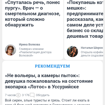
«Спуталась речь, понес
«Покупаешь кот
пургу». Врач — о
мешке»:
смертельном диагнозе,
предпринимате
который сложно
рассказала, как
обнаружить
самом деле уст
бизнес со скла
дешевых товар
Ирина Волкова
Наталья Шорохо
Главврач клиники
«Реабилитация доктора
Открыла кофейну
Волковой»
деньги соцразви
РЕКОМЕНДУЕМ
«Не вольеры, а камеры пыток»:
девушка пожаловалась на состояние
экопарка «Лотос» в Уссурийске
7 часов
3 176
Обсудить
Вой сирен, злые туристы и грязь. Стоит ли ехать в
самый большой аквапарк в Геленджике — мнение